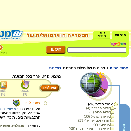
עמוד הבית
>
פריטים של מילת המפתח
ספינות
נמצא:
פריט אחד
בכל המאגר.
טקסט
תמונה
]
0
[
]
0
[
שער לים
עמוד הבית (26)
מדעי החברה (4)
מילות המפתח:
מזג אוויר
,
ספנ
מדעי הרוח (1)
אתר העוסק בניווט וימאות
מדינת ישראל (36)
התנגשויות בים, תוכלו לעיי
יהדות ועם ישראל (23)
מדעים (33)
עץ נושאים:
טכנולוגיה ומוצרים
מדעי כדור-הארץ והיקום (30)