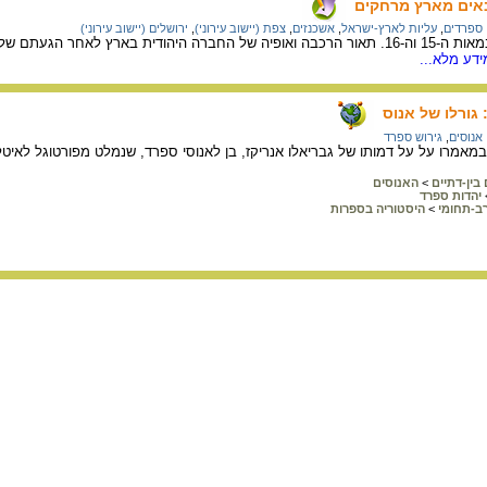
באים מארץ מרחקים
ספרדים
,
עליות לארץ-ישראל
,
אשכנזים
,
צפת (יישוב עירוני)
,
ירושלים (יישוב עירוני)
על העליות לארץ-ישראל במאות ה-15 וה-16. תאור הרכבה ואופיה של החברה היהודית ב
דע מלא...
גורלו של אנוס
אנוסים
,
גירוש ספרד
מאמרו על על דמותו של גבריאלו אנריקז, בן לאנוסי ספרד, שנמלט מפורטוגל לאיטלי
בין-דתיים
>
האנוסים
יהדות ספרד
ב-תחומי
>
היסטוריה בספרות