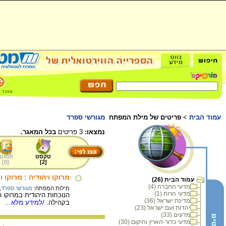
עמוד הבית
>
פריטים של מילת המפתח
מגורשי ספרד
נמצאו:
3 פריטים
בכל המאגר.
טקסט
תמונה
]
0
[
]
2
[
מרוקו ויהודיה : מרוקו
עמוד הבית (26)
מדעי החברה (4)
מילות המפתח:
מגורשי ספרד
,
מדעי הרוח (1)
מדינת ישראל (36)
בקהילה.
/למידע מלא...
יהדות ועם ישראל (23)
מדעים (33)
מדעי כדור-הארץ והיקום (30)