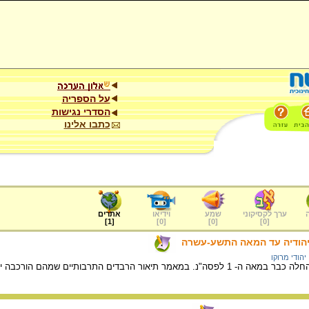
על הספריה
הסדרי נגישות
כתבו אלינו
ערך לקסיקוני
שמע
וידיאו
אתרים
]
1
[
]
0
[
]
0
[
]
0
[
 ויהודיה עד המאה התשע-עשרה
יהודי מרוקו
הנוכחות היהודית במרוקו החלה כבר במאה ה- 1 לפסה"נ. במאמר תיאור הרבדים התרבותיי