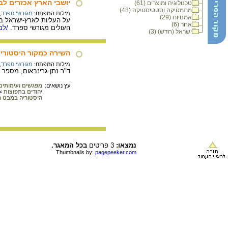
יושבי הארץ אכזרים ל
טכנולוגיה ומוצרים (61)
מתמטיקה וסטטיסטיקה (48)
מילות המפתח:
מגורשי ספרד
,
אמנויות (29)
אחר (6)
העולים מגורשי ספרד.
/למי
ישראל (חדש) (3)
השירה כמקור היסטורי: 
מילות המפתח:
מגורשי ספרד
,
ד"ר נתן גרינבאום, מספר ב
עץ נושאים:
מפגשים ועימותים 
יהודים בתפוצות
>
היסטוריה במבט ר
נמצאו:
3 פריטים
בכל המאגר.
Thumbnails by:
pagepeeker.com