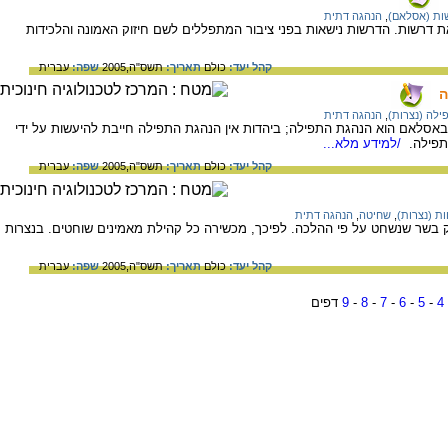
ות (אסלאם)
,
הנהגה דתית
דרשות. הדרשות נישאות בפני ציבור המתפללים לשם חיזוק האמונה והלכידות
קהל יעד:
כולם
תאריך:
תשס"ה,2005
שפה:
עברית
ה
ילה (נצרות)
,
הנהגה דתית
אסלאם הוא הנהגת התפילה; ביהדות אין הנהגת התפילה חייבת להיעשות על ידי
תפילה.
/למידע מלא...
קהל יעד:
כולם
תאריך:
תשס"ה,2005
שפה:
עברית
ות (נצרות)
,
שחיטה
,
הנהגה דתית
ק בשר שנשחט על פי ההלכה. לפיכך, מכשירה כל קהילת מאמינים שוחטים. בנצרות
קהל יעד:
כולם
תאריך:
תשס"ה,2005
שפה:
עברית
4
-
5
-
6
-
7
-
8
-
9
דפים