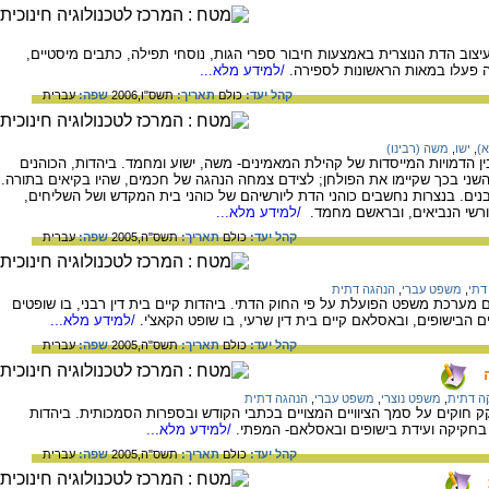
יצוב הדת הנוצרית באמצעות חיבור ספרי הגות, נוסחי תפילה, כתבים מיסטיים,
 פעלו במאות הראשונות לספירה.
/למידע מלא...
קהל יעד:
כולם
תאריך:
תשס"ו,2006
שפה:
עברית
א)
,
ישו
,
משה (רבינו)
ן הדמויות המייסדות של קהילת המאמינים- משה, ישוע ומחמד. ביהדות, הכוהנים
ני בכך שקיימו את הפולחן; לצידם צמחה הנהגה של חכמים, שהיו בקיאים בתורה.
נים. בנצרות נחשבים כוהני הדת ליורשיהם של כוהני בית המקדש ושל השליחים,
ורשי הנביאים, ובראשם מחמד.
/למידע מלא...
קהל יעד:
כולם
תאריך:
תשס"ה,2005
שפה:
עברית
דתי
,
משפט עברי
,
הנהגה דתית
מערכת משפט הפועלת על פי החוק הדתי. ביהדות קיים בית דין רבני, בו שופטים
טים הבישופים, ובאסלאם קיים בית דין שרעי, בו שופט הקאצ'י.
/למידע מלא...
קהל יעד:
כולם
תאריך:
תשס"ה,2005
שפה:
עברית
ה דתית
,
משפט נוצרי
,
משפט עברי
,
הנהגה דתית
חוקים על סמך הציוויים המצויים בכתבי הקודש ובספרות הסמכותית. ביהדות
חקיקה ועידת בישופים ובאסלאם- המפתי.
/למידע מלא...
קהל יעד:
כולם
תאריך:
תשס"ה,2005
שפה:
עברית