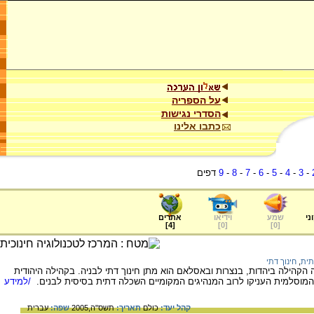
על הספריה
הסדרי נגישות
כתבו אלינו
-
3
-
4
-
5
-
6
-
7
-
8
-
9
דפים
ני
שמע
וידיאו
אתרים
]
4
[
]
0
[
]
0
[
תית
,
חינוך דתי
הילה ביהדות, בנצרות ובאסלאם הוא מתן חינוך דתי לבניה. בקהילה היהודית
המוסלמית העניקו לרוב המנהיגים המקומיים השכלה דתית בסיסית לבנים.
/למידע
קהל יעד:
כולם
תאריך:
תשס"ה,2005
שפה:
עברית