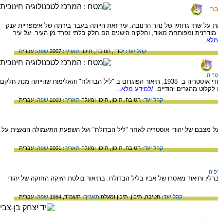
בר
 על שתי גדותיו של נהר הדנובה. עיר זאת הייתה בעבר בירתה של אימפריית ענק –
ר מודרנית ומפותחת מאוד, וחלקיה הישנים הם חלק בלתי נפרד מן העיר. על עיר
לא...
קהל יעד:
יסודי,
חטיבה,
תיכון
תאריך:
2007
שפה:
עברית
טריה
על ההחרפה במצבם של יהודי גרמניה ושל יהודי אוסטריה ב- 1938, תיאור הפוגרום ב "ליל הבדולח" והאלימות שהייתה מנת חלקם
 לקלוט מהגרים יהודיים.
/למידע מלא...
קהל יעד:
חטיבה,
תיכון,
תיכון ומעלה
תאריך:
2009
שפה:
עברית
, על מצבם של יהודי אוסטריה לאחר "ליל הבדולח" ועל השפעת התעמולה הנאצית על
קהל יעד:
חטיבה,
תיכון,
תיכון ומעלה
תאריך:
2001
שפה:
עברית
פיה
רלין ותיאור מאסרו של אביו בליל הבדולח. בתיאור בולטת הזיקה החזקה של יהודי
קהל יעד:
חטיבה,
תיכון,
תיכון ומעלה
תאריך:
תשמ"ד, 1984
שפה:
עברית