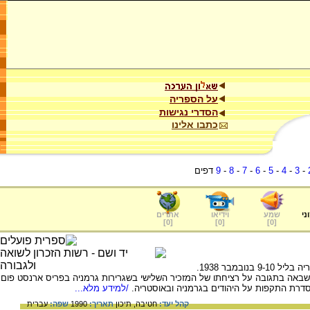
על הספריה
הסדרי נגישות
כתבו אלינו
-
3
-
4
-
5
-
6
-
7
-
8
-
9
דפים
ני
שמע
וידיאו
אתרים
]
0
[
]
0
[
]
0
[
כינוי לפוגרום שהתחולל ברחבי גרמניה ואוסטריה בליל 9-10 בנובמבר 1938.
שבאה בתגובה על רציחתו של המזכיר השלישי בשגרירות גרמניה בפריס ארנסט פום
 סדרת התקפות על היהודים בגרמניה ובאוסטריה.
/למידע מלא...
קהל יעד:
חטיבה,
תיכון
תאריך:
1990
שפה:
עברית