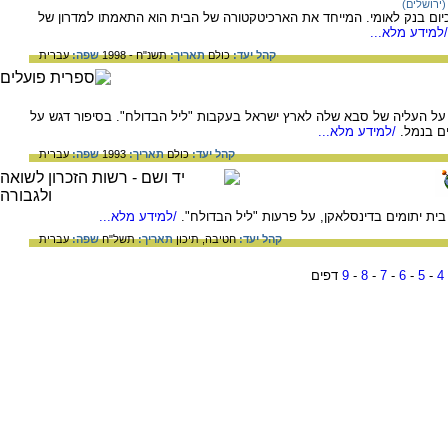
ירושלים)
כיום בנק לאומי. המייחד את הארכיטקטורה של הבית הוא התאמתו למדרון של
למידע מלא...
קהל יעד:
כולם
תאריך:
תשנ"ח - 1998
שפה:
עברית
ל העליה של סבא שלה לארץ ישראל בעקבות "ליל הבדולח". בסיפור דגש על
ם בנמל.
/למידע מלא...
קהל יעד:
כולם
תאריך:
1993
שפה:
עברית
בית יתומים בדינסלאקן, על פרעות "ליל הבדולח".
/למידע מלא...
קהל יעד:
חטיבה,
תיכון
תאריך:
תשל"ח
שפה:
עברית
4
-
5
-
6
-
7
-
8
-
9
דפים