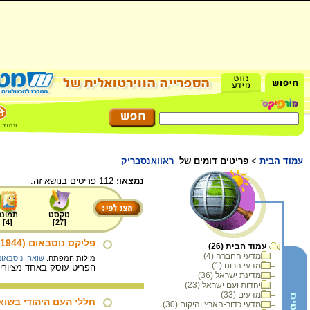
עמוד הבית
>
פריטים דומים של
ראוואנסבריק
נמצאו:
112 פריטים בנושא זה.
טקסט
תמונה
]
4
[
]
27
[
פליקס נוסבאום (1904-1944)
עמוד הבית (26)
מדעי החברה (4)
מילות המפתח:
שואה
,
נוסבאום
מדעי הרוח (1)
הפריט עוסק באחד מציוריו
מדינת ישראל (36)
יהדות ועם ישראל (23)
מדעים (33)
חללי העם היהודי בשוא
מדעי כדור-הארץ והיקום (30)