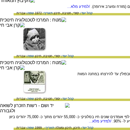
 (מזרח ומערב אירופה).
/למידע מלא...
קהל יעד:
יסודי,
חטיבה,
תיכון
תאריך:
1972
שפה:
עברית
קהל יעד:
יסודי,
חטיבה,
תיכון
שפה:
עברית
שבפולין עד להירצחו במחנה המוות
קהל יעד:
יסודי,
חטיבה,
תיכון
שפה:
עברית
מאמר העוסק בשואת יהודי יוון. שואת יהודי יוון מתקשרת בתודעה ובזיכרון היהודי עם הטרגדיה של יהודי סלוניקי. לפי אומדנים שונים חיו בסלוניקי כ- 55,000 יהודים מתוך כ- 75,000 יהודים ביוון
90%.
/למידע מלא...
קהל יעד:
תיכון,
תיכון ומעלה
תאריך:
, 1999
שפה:
עברית