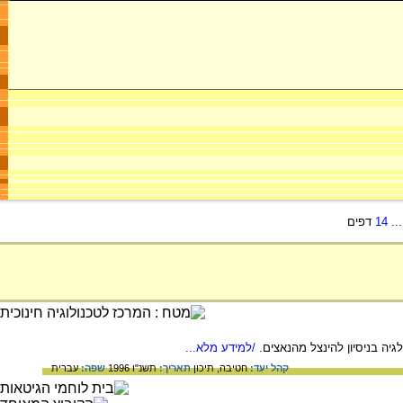
..
14
דפים
יה בניסיון להינצל מהנאצים.
/למידע מלא...
קהל יעד:
חטיבה,
תיכון
תאריך:
תשנ"ו 1996
שפה:
עברית