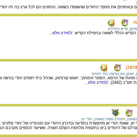
אחוזים) את מספר היהודים שהושמדו בשואה. הנתונים הם לכל ארץ בה חיו יהודים
ה
ודש)
,
קדיש (תפילה)
 הקדיש הכללי לשואה ובתפילת הקדיש.
/למידע מלא...
, יאנוש
,
גטו וארשה
,
בתי יתומים
ופועלו של הרופא, הסופר והמחנך, יאנוש קורצ'אק, שניהל בית יתומים יהודי בורשה 
ב (1942).
/למידע מלא...
(שואה)
,
הפתרון הסופי (שואה)
,
יהודי יוון
רלם של היהודים ביוון בתקופת מלחמת העןלם השניה, ששיעור הנספים מקרבם הגיע ל- 