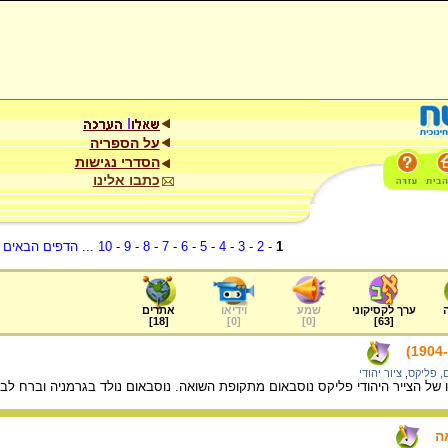
על הספריה
הסדרי נגישות
כתבו אלינו
1
-
2
-
3
-
4
-
5
-
6
-
7
-
8
-
9
-
10
...
הדפים הבאים
.
ערך לקסיקוני
שמע
וידיאו
אתרים
]
18
[
]
0
[
]
0
[
]
63
[
, פליקס
,
ציור יהודי
 של הצייר היהודי פליקס נוסבאום מתקופת השואה. נוסבאום נולד בגרמניה וברח לבלג
ה