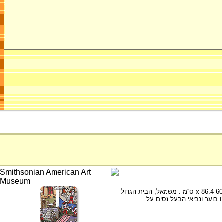
אליהו קורא תיגר על נביאיי השקר של איזבל, יצירתו של האמן בלקמון, וויליאם ג'. 1990 בערך שמן על עץ , 60.3 x 86.4 ס''מ . משמאל, הבית הגדול
 בוער ונביאי הבעל נסים על