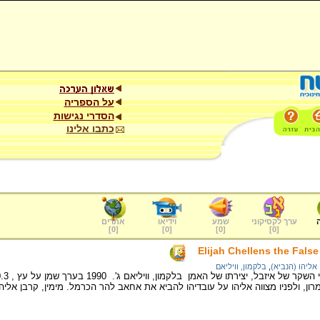
על הספריה
הסדרי נגישות
כתבו אלינו
ערך לקסיקוני
שמע
וידיאו
אתרים
]
0
[
]
0
[
]
0
[
]
0
[
Elijah Chellens the Fals
אליהו (הנביא)
,
בלקמון, וויליאם
ן, ולפניו מצווה אליהו על עובדיהו להביא את אחאב להר הכרמל. מימין, קרבן אליהו