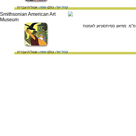
קהל יעד:
כולם
שפה:
אנגלית
עברית
 אמריקני לא ידוע, העורבים מאיכילים את אליהו, תחילת המאה ה-20, עץ מגולף וצבוע, 66.7 x 42.2 x 2.2 ס"מ. מוזיאון סמיתסוניאן לאמנות
קהל יעד:
כולם
שפה:
אנגלית
עברית