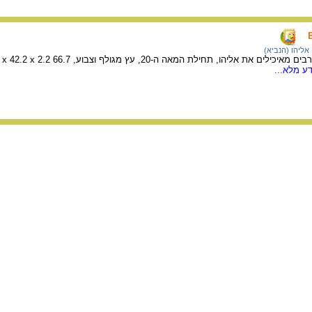
אליהו (הנביא)
אמן
ע מלא...