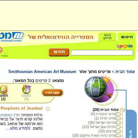
עמוד הבית
>
פריטים מתוך אתר
Smithsonian American Art Museum
נמצאו:
2 פריטים
בכל המאגר.
טקסט
תמונה
]
2
[
]
0
[
e Prophets of Jezebel
עמוד הבית (26)
מדעי החברה (4)
מילות המפתח:
תנ"ך באמנות
,
מדעי הרוח (1)
מדינת ישראל (36)
הוא ארמונו של אחאב בשמרו
יהדות ועם ישראל (23)
נפשם.
/למידע מלא...
מדעים (33)
מדעי כדור-הארץ והיקום (30)