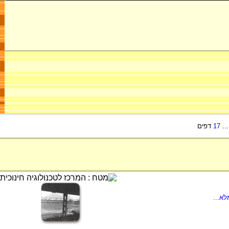
..
17
דפים
א...