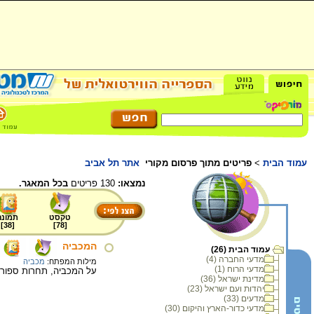
עמוד הבית
>
פריטים מתוך פרסום מקורי
אתר תל אביב
נמצאו:
130 פריטים
בכל המאגר.
טקסט
תמונה
]
38
[
]
78
[
המכביה
עמוד הבית (26)
מדעי החברה (4)
מילות המפתח:
מכביה
מדעי הרוח (1)
על המכביה, תחרות ספורט
מדינת ישראל (36)
יהדות ועם ישראל (23)
מדעים (33)
מדעי כדור-הארץ והיקום (30)