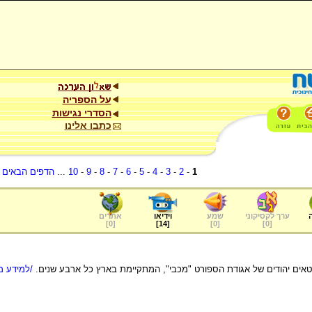
על הספריה
הסדרי נגישות
כתבו אלינו
1
-
2
-
3
-
4
-
5
-
6
-
7
-
8
-
9
-
10
...
הדפים הבאים
.
ערך לקסיקוני
שמע
וידיאו
אתרים
]
0
[
]
14
[
]
0
[
]
0
[
אים יהודים של אגודת הספורט "מכבי", המתקיימת בארץ כל ארבע שנים.
/למידע מל