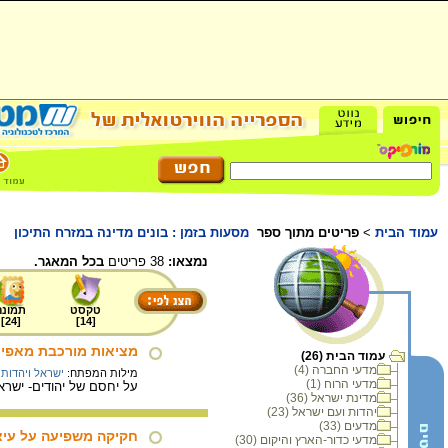
עמוד הבית
>
פריטים מתוך ספר
מסעות בזמן : בונים מדינה במזרח התיכון
נמצאו:
38 פריטים
בכל המאגר.
טקסט
תמונה
]
24
[
]
14
[
מציאות מורכבת מאפיי
עמוד הבית (26)
מדעי החברה (4)
מילות המפתח:
ישראל ויהדות
מדעי הרוח (1)
על יחסם של יהודים- ישרא
מדינת ישראל (36)
יהדות ועם ישראל (23)
מדעים (33)
חקיקה משפיעה על עיצו
מדעי כדור-הארץ והיקום (30)