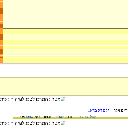
הודים אלה.
/למידע מלא...
קהל יעד:
חטיבה,
תיכון
תאריך:
תשס"ט - 2009
שפה:
עברית