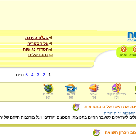
על הספריה
הסדרי נגישות
כתבו אלינו
1
-
2
-
3
-
4
-
5
דפים
ערך לקסיקוני
שמע
וידיאו
אתרים
]
0
[
]
0
[
]
0
[
]
0
[
נת את הישראלים בתפוצות
 התפוצות
,
זהות יהודית
לים לישראלים לשעבר החיים בתפוצות, המכונים "יורדים" ועל מורכבות חייהם של י
ב זיכרון השואה