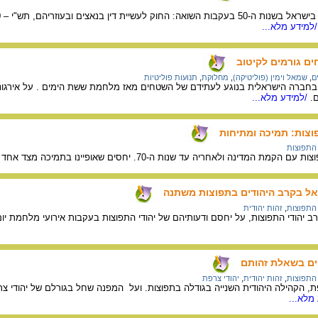
למידע מלא...
ם גורמים לקיטוב
ם
,
שמאל וימין (פוליטיקה)
,
מחלוקת
,
תנועות פוליטיות
ברה הישראלית בנוגע לעתידם של השטחים מאז מלחמת ששת הימים . על אירגונים 
.
/למידע מלא...
וצות: תמיכה ומתיחות
 התפוצות
אחריה עד שנות ה-70. יחסים שאופיינו בתמיכה מצד אחד ובמתח מצד אחר, ועל הסיבות לכך.
ל בקרב היהודים בתפוצות משתנה
 התפוצות
,
זהות יהודית
יהודי התפוצות, על יחסם ודעותיהם של יהודי התפוצות בעקבות אירועי מלחמת יום ה
ים בשאלת זהותם
 התפוצות
,
זהות יהודית
,
יהודי צרפת
מלא...