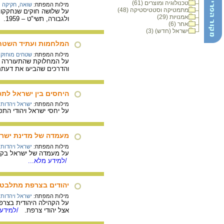
טכנולוגיה ומוצרים (61)
מילות המפתח:
שואה
,
חקיקה
מתמטיקה וסטטיסטיקה (48)
אמנויות (29)
ולגבורה, תשי"ט – 1959.
/
אחר (6)
ישראל (חדש) (3)
המלחמות ועתיד השטחי
מילות המפתח:
שטחים מוחזקי
על המחלוקת שהתעוררה בח
והדרכים שהביעו את דעתם
היחסים בין ישראל לתפ
מילות המפתח:
ישראל ויהדות
על יחסי ישראל ויהודי התפוצות עם הקמת המדינה ול
מעמדה של מדינת ישרא
מילות המפתח:
ישראל ויהדות
על מעמדה של ישראל בקרב 
/למידע מלא...
יהודים בצרפת מתלבט
מילות המפתח:
ישראל ויהדות
אצל יהודי צרפת.
/למידע 