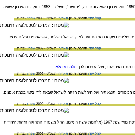
על שלושה חוקים שנחקקו בישראל בשנות ה-50 בעקבות השואה: החוק לעשיית דין בנאצים ובעוזריהם, תש"י – 1950. חוק זיכרון השואה והגבורה, "יד ושם", תשי"ג – 1953. וחוק יום הזיכרון לשואה
קהל יעד:
חטיבה,
תיכון
תאריך:
תשס"ט - 2009
שפה:
עברית
פוליטיים שקמו כמו: התנועה לארץ ישראל השלמה, גוש אמונים ושלום עכשו
קהל יעד:
חטיבה,
תיכון
תאריך:
תשס"ט - 2009
שפה:
עברית
/למידע מלא...
קהל יעד:
חטיבה,
תיכון
תאריך:
תשס"ט - 2009
שפה:
עברית
כיפורים ותוצאותיה ועל היחלשות הזיקה לישראל שבאה לידי ביטוי בכמה אופנים.
קהל יעד:
חטיבה,
תיכון
תאריך:
תשס"ט - 2009
שפה:
עברית
על הקהילה היהודית בצרפת, הקהילה היהודית השנייה בגודלה בתפוצות. ועל המפנה שחל בגורלם של יהודי צרפת מאז שנת 1967 (מלחמת ששת הימים). החל משנה זו התחזקה הזהות היהודית
קהל יעד:
חטיבה,
תיכון
תאריך:
תשס"ט - 2009
שפה:
עברית