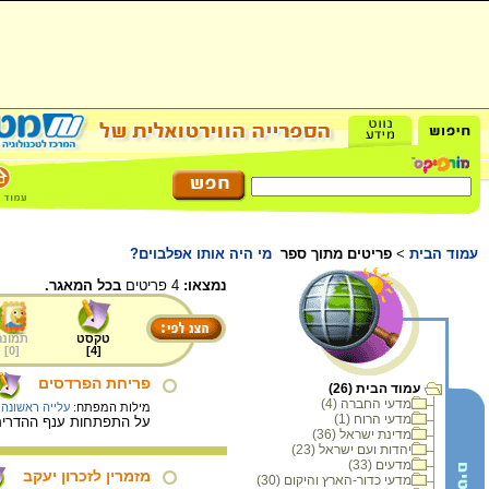
עמוד הבית
>
פריטים מתוך ספר
מי היה אותו אפלבוים?
נמצאו:
4 פריטים
בכל המאגר.
טקסט
תמונה
]
0
[
]
4
[
פריחת הפרדסים
עמוד הבית (26)
מדעי החברה (4)
מילות המפתח:
עלייה ראשונה
,
מדעי הרוח (1)
על התפתחות ענף ההדרים 
מדינת ישראל (36)
יהדות ועם ישראל (23)
מדעים (33)
מזמרין לזכרון יעקב
מדעי כדור-הארץ והיקום (30)