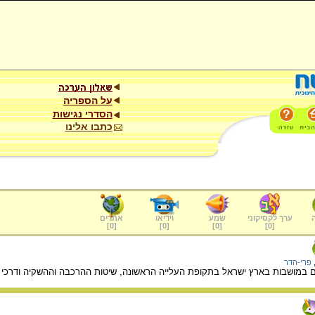
על הספריה
הסדרי נגישות
כתבו אלינו
ערך לקסיקוני
שמע
וידיאו
אתרים
]
0
[
]
0
[
]
0
[
]
0
[
פרי-הדר
במושבות בארץ ישראל בתקופת העלייה הראשונה, שיטות ההרכבה וההשקיה ודרכי הש