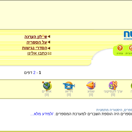
על הספריה
הסדרי נגישות
כתבו אלינו
1
-
2
דפים
ערך לקסיקוני
שמע
וידיאו
אתרים
]
0
[
]
0
[
]
0
[
]
0
[
פרים
,
היסטוריה מתמטית
ספרים היה הוספת השברים למערכת המספרים.
/למידע מלא...