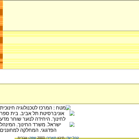
קהל יעד:
תיכון
תאריך:
2003
שפה:
עברית