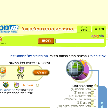
עמוד הבית
>
פריטים מתוך פרסום מקורי
ההיסטוריה של המתמטיקה
נמצאו:
14 פריטים
בכל המאגר.
טקסט
תמונה
]
0
[
]
14
[
שברים
עמוד הבית (26)
מדעי החברה (4)
מילות המפתח:
מתמטיקה
,
מס
מדעי הרוח (1)
שלב נוסף בהתפתחות המ
מדינת ישראל (36)
יהדות ועם ישראל (23)
מדעים (33)
מדעי כדור-הארץ והיקום (30)