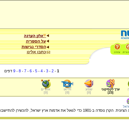
על הספריה
הסדרי נגישות
כתבו אלינו
1
-
2
-
3
-
4
-
5
-
6
-
7
-
8
-
9
דפים
ערך לקסיקוני
שמע
וידיאו
אתרים
]
0
[
]
0
[
]
0
[
]
23
[
ראל
 את אדמות ארץ ישראל, להכשירן להתיישבות ולנטוע בהן יערות.