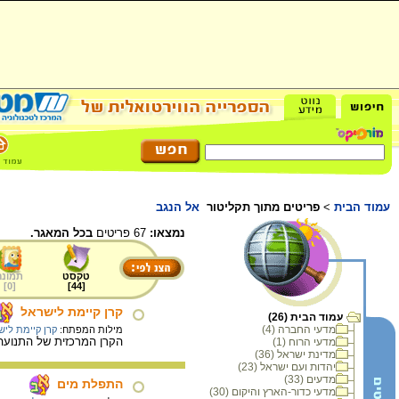
עמוד הבית
>
פריטים מתוך תקליטור
אל הנגב
נמצאו:
67 פריטים
בכל המאגר.
טקסט
תמונה
]
0
[
]
44
[
קרן קיימת לישראל
עמוד הבית (26)
מדעי החברה (4)
מילות המפתח:
קרן קיימת ליש
הקרן המרכזית של התנועה הציונית. הקרן נוסדה ב-1901 כדי לגאול
מדעי הרוח (1)
מדינת ישראל (36)
יהדות ועם ישראל (23)
מדעים (33)
התפלת מים
מדעי כדור-הארץ והיקום (30)