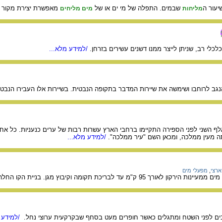
עור ה
שבמים. התפלה של מי ים או של
מאפשרת יצירת מקור נ
מליחות
מים מליחים
כלי רב, שניתן לייצר ממנו דשנים עשירים בזרחן.
/למידע מלא...
ב לרוחבו ושימשה את שיירות המדבר בתקופה הנבטית. בשיירות אלו העבירו הנבטים
 השני לפני הספירה התקיימו ברחבי הארץ עשרות רבות של ערים כנעניות. כל אחת
תה מעין ממלכה, ומכאן השם "עיר ממלכה".
/למידע מלא...
ארצי
,
מפעלי מים
ד לבריכת תקומה וקיבוץ מגן. בניית הקו החלה ב- 1952 והושלמה ב- 1956.
ם לפני השטח ומתגלים כאשר חופרים מעט בסחף שבקרקעית ערוצי נחל.
/למידע 