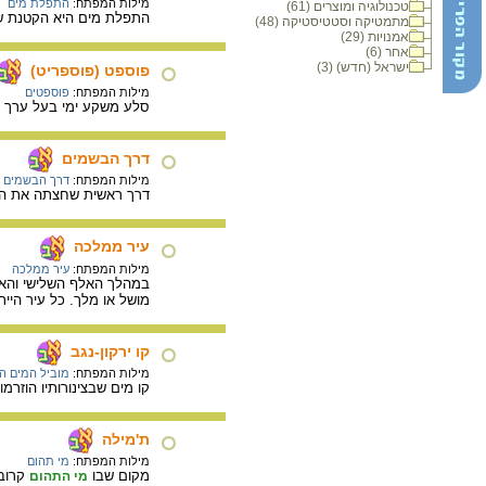
מילות המפתח:
התפלת מים
טכנולוגיה ומוצרים (61)
התפלת מים היא הקטנת שי
מתמטיקה וסטטיסטיקה (48)
אמנויות (29)
אחר (6)
ישראל (חדש) (3)
פוספט (פוספריט)
מילות המפתח:
פוספטים
סלע משקע ימי בעל ערך כל
דרך הבשמים
מילות המפתח:
דרך הבשמים
דרך ראשית שחצתה את הנג
עיר ממלכה
מילות המפתח:
עיר ממלכה
במהלך האלף השלישי והאלף
מושל או מלך. כל עיר היי
קו ירקון-נגב
מילות המפתח:
מוביל המים ה
קו מים שבצינורותיו הוזרמו מים ממעיינות הירקון לאורך 95 ק"מ ע
ת'מילה
מילות המפתח:
מי תהום
מקום שבו
קרובי
מי התהום