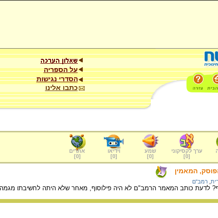
על הספריה
הסדרי נגישות
כתבו אלינו
ערך לקסיקוני
שמע
וידיאו
אתרים
]
0
[
]
0
[
]
0
[
]
0
[
פוסק, המאמין
דית
,
רמב"ם
? לדעת כותב המאמר הרמב"ם לא היה פילוסוף, מאחר שלא היתה לחשיבתו מגמה פ