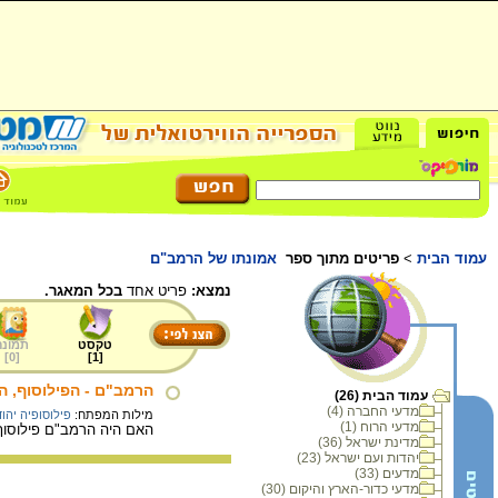
עמוד הבית
>
פריטים מתוך ספר
אמונתו של הרמב"ם
נמצא:
פריט אחד
בכל המאגר.
טקסט
תמונה
]
0
[
]
1
[
הרמב"ם - הפילוסוף, ה
עמוד הבית (26)
מדעי החברה (4)
מילות המפתח:
פילוסופיה יהו
מדעי הרוח (1)
האם היה הרמב"ם פילוסוף
מדינת ישראל (36)
יהדות ועם ישראל (23)
מדעים (33)
מדעי כדור-הארץ והיקום (30)