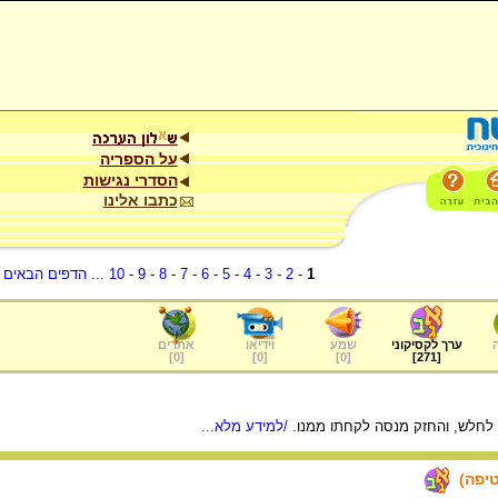
על הספריה
הסדרי נגישות
כתבו אלינו
1
-
2
-
3
-
4
-
5
-
6
-
7
-
8
-
9
-
10
...
הדפים הבאים
.
ערך לקסיקוני
שמע
וידיאו
אתרים
]
0
[
]
0
[
]
0
[
]
271
[
 לחלש, והחזק מנסה לקחתו ממנו.
/למידע מלא...
טיפה)