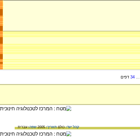
..
34
דפים
קהל יעד:
כולם
תאריך:
2005
שפה:
עברית