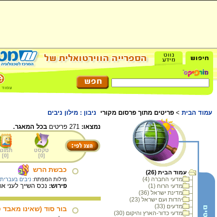
עמוד הבית
>
פריטים מתוך פרסום מקורי
ניבון : מילון ניבים
נמצאו:
271 פריטים
בכל המאגר.
טקסט
תמונה
]
0
[
]
0
[
כבשת הרש
עמוד הבית (26)
מדעי החברה (4)
מילות המפתח:
ניבים בעברית
פירוש:
נכס השייך לעני או
מדעי הרוח (1)
מדינת ישראל (36)
יהדות ועם ישראל (23)
מדעים (33)
בור סוד (שאינו מאבד 
מדעי כדור-הארץ והיקום (30)