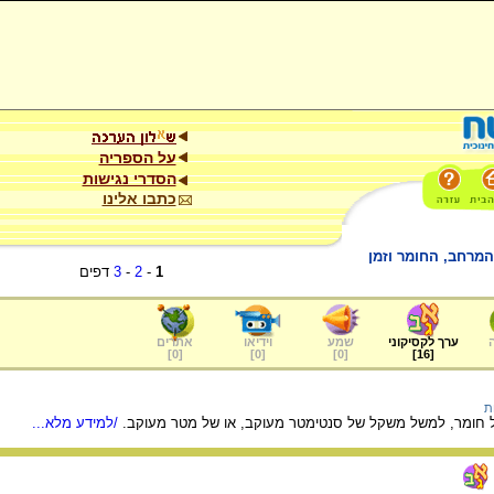
על הספריה
הסדרי נגישות
כתבו אלינו
המרחב, החומר וזמן
1
-
2
-
3
דפים
ערך לקסיקוני
שמע
וידיאו
אתרים
]
0
[
]
0
[
]
0
[
]
16
[
ת
 חומר, למשל משקל של סנטימטר מעוקב, או של מטר מעוקב.
/למידע מלא...