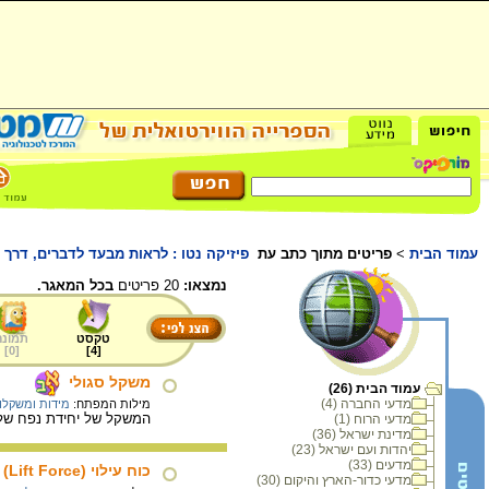
עמוד הבית
>
פריטים מתוך כתב עת
פיזיקה נטו : לראות מבעד לדברים, דרך 
נמצאו:
20 פריטים
בכל המאגר.
טקסט
תמונה
]
0
[
]
4
[
משקל סגולי
עמוד הבית (26)
מדעי החברה (4)
מילות המפתח:
מידות ומשקלו
המשקל של יחידת נפח של
מדעי הרוח (1)
מדינת ישראל (36)
יהדות ועם ישראל (23)
מדעים (33)
כוח עילוי (Lift Force)
מדעי כדור-הארץ והיקום (30)