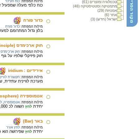
מילות המפתח:
כוח העילוי
טכנולוגיה ומוצרים (61)
כוח כלפי מעלה שמפעיל זור
מתמטיקה וסטטיסטיקה (48)
אמנויות (29)
אחר (6)
ישראל (חדש) (3)
כדור פורח
מילות המפתח:
כדור פורח
בלון גדול המתרומם למעלה
חוק ארכימדס (Arcimedes' Principle)
מילות המפתח:
חוק ארכימדס
חוק פיזיקלי שלפיו על גוף
אירידיום : iridium
מילות המפתח:
תקשורת לוויינ
מערכת לוויינית עתידית, 
אטמוספירה (Atmosphere)
מילות המפתח:
אטמוספרה
,
לח
יחידת
השווה לכ 100,000
לחץ
באר (Bar)
מילות המפתח:
לחץ אוויר
יחידת
שפירושה הוא כוח של
לחץ