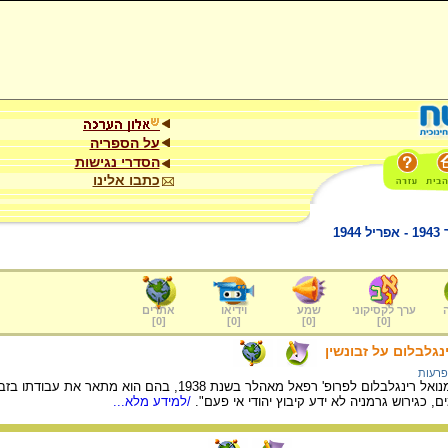
על הספריה
הסדרי נגישות
כתבו אלינו
1
ערך לקסיקוני
שמע
וידיאו
אתרים
]
0
[
]
0
[
]
0
[
]
0
[
גלבלום על זבונשין
פרעות
שלושה מכתבים שכתב עמנואל רינגלבלום לפרופ' רפאל מ
, כגירוש גרמניה לא ידע קיבוץ יהודי אי פעם".
/למידע מלא...