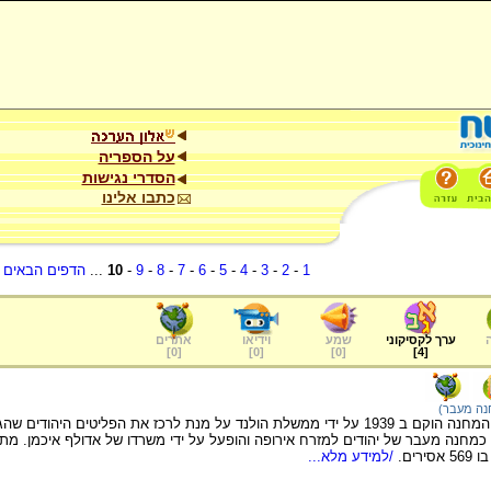
על הספריה
הסדרי נגישות
כתבו אלינו
1
-
2
-
3
-
4
-
5
-
6
-
7
-
8
-
9
-
10
...
הדפים הבאים
.
ערך לקסיקוני
שמע
וידיאו
אתרים
]
0
[
]
0
[
]
0
[
]
4
[
נה מעבר)
רים.
/למידע מלא...