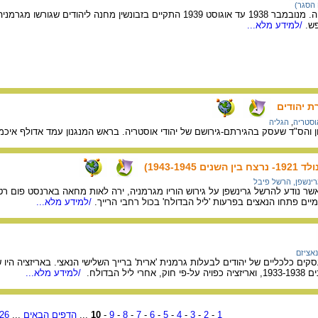
 הסגר)
עיר בפולין, על גבול גרמניה. מנובמבר 1938 עד אוגוסט 1939 התקיים בזבונשין מחנה ל
/למידע מלא...
 יהודים
אוסטריה
,
הגליה
 והס"ד שעסק בהגירתם-גירושם של יהודי אוסטריה. בראש המנגנון עמד אדולף איכמן
1943-194)
רינשפן, הרשל פיבל
ית נובמבר 1938, כאשר נודע להרשל גרינשפן על גירוש הוריו מגרמניה, ירה לאות מחאה בארנסט פ
יים פתחו הנאצים בפרעות 'ליל הבדולח' בכול רחבי הרייך.
/למידע מלא...
נאציזם
ים כלכליים של יהודים לבעלות גרמנית 'ארית' ברייך השלישי הנאצי. באריזציה היו ש
ל הבדולח.
/למידע מלא...
1
-
2
-
3
-
4
-
5
-
6
-
7
-
8
-
9
-
10
...
הדפים הבאים
...
26