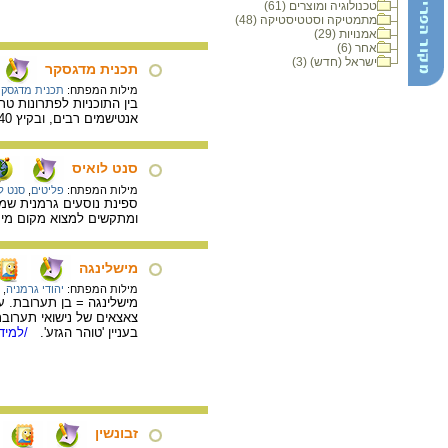
טכנולוגיה ומוצרים (61)
מתמטיקה וסטטיסטיקה (48)
אמנויות (29)
אחר (6)
ישראל (חדש) (3)
תכנית מדגסקר
מילות המפתח:
תכנית מדגסקר
בין התוכניות לפתרונות טר
אנטישמים רבים, ובקיץ 1940 עמד בראש המדיניות הנאצית ביחס ליהודים. הרקע לתוכנית.
סנט לואיס
מילות המפתח:
פליטים
,
סנט ל
ומתקשים למצוא מקום מיק
מישלינגה
מילות המפתח:
יהודי גרמניה
,
מישלינגה = בן תערובת. על
צאצאים של נישואי תערובת
בעניין 'טוהר הגזע'.
/למידע
זבונשין