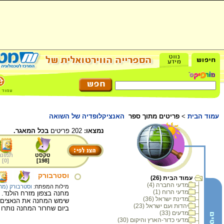
עמוד הבית
>
פריטים מתוך ספר
האנציקלופדיה של השואה
נמצאו:
202 פריטים
בכל המאגר.
טקסט
תמונה
]
0
[
]
198
[
וסטרבורק
עמוד הבית (26)
מדעי החברה (4)
מילות המפתח:
וסטרבורק (מח
מדעי הרוח (1)
מדינת ישראל (36)
יהדות ועם ישראל (23)
ביום שחרור המחנה נותרו בו 569 אסי
מדעים (33)
מדעי כדור-הארץ והיקום (30)