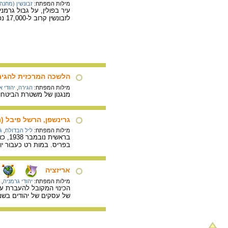
מילות המפתח:
זבונשין (מחנה
לזבונשין קרוב ל-17,000 נפש.
הלשכה המרכזית להגירת
מילות המפתח:
הגירה
,
יהודי 
מנגנון של משטרת הביטחון
גרינשפן, הרשל פיבל (נולד 1921- נרצח בין השנים 5
מילות המפתח:
ליל הבדולח
,
ג
בראש
בפריס. במות רט כעבור יומ
אריזציה
מילות המפתח:
יהודי גרמניה
,
הכינוי המקובל להעברת עסק
של עסקים של יהודים בשנים 1933-1938, ואריזציה כפויה על-פי חוק, אחרי לי