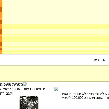
..
26
דפים
מחנה בצפון מזרח הולנד. המחנה הוקם ב 1939 על ידי ממשלת הולנד על מנת לרכז את הפליטים היהודים שהגיעו להולנד בדרך לא חוקית. מ 1941
שימש המחנה את הנאצים כמחנה מעבר של יהודים למזרח אירופה והופעל על ידי משרדו של אדולף איכמן. מתוך המחנה נשלחו כ 100,000 לאושויץ,