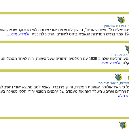
,
העברת אוכלוסין
יטוריאליים ל"בעיית היהודים", הרעיון לגרש את יהודי אירופה לאי מדגסקר שבאוקיאנוס
/למידע מלא...
ואיס (ספינה)
ספינת נוסעים גרמנית שמסע התלאות שלה ב-1939 עם הפליטים היהודים שעל סיפונה, ה
לט.
/למידע מלא...
נאציזם
,
נישואי תערובת
 פי האידיאולוגיה הגזענית הנאצית, וחוקי נירנברג, צאצא לסב ממוצא יהודי נחשב לב
 (יהודים וארים). היטלר ראה את מעמדם של גרמנים ממוצא יהודי חלקי כשאלה בעל
 מלא...