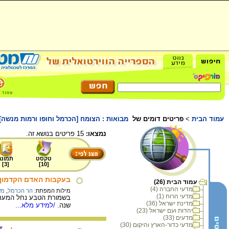
עמוד הבית
>
פריטים דומים של
מבואות : הצומח [הכרמל וחופו ורמות מנשה]
נמצאו:
15 פריטים בנושא זה.
טקסט
תמונה
]
3
[
]
10
[
בעקבות האדם הקדמון
עמוד הבית (26)
מדעי החברה (4)
מילות המפתח:
הר הכרמל
,
מע
מדעי הרוח (1)
מדינת ישראל (36)
שנה.
/למידע מלא...
יהדות ועם ישראל (23)
מדעים (33)
מדעי כדור-הארץ והיקום (30)