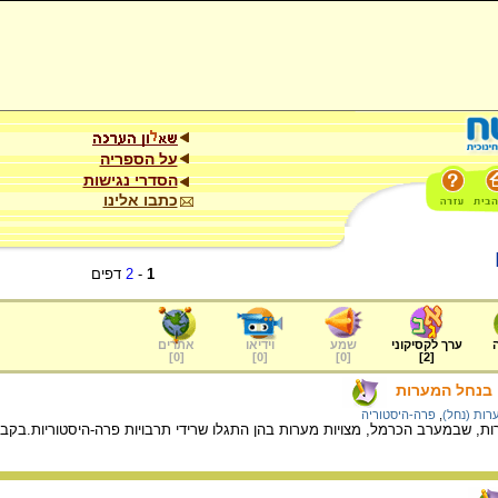
על הספריה
הסדרי נגישות
כתבו אלינו
1
-
2
דפים
ערך לקסיקוני
שמע
וידיאו
אתרים
]
0
[
]
0
[
]
0
[
]
2
[
 בנחל המערות
רות (נחל)
,
פרה-היסטוריה