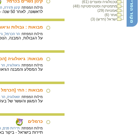
קינון נשרים בכרמל
טכנולוגיה ומוצרים (61)
מתמטיקה וסטטיסטיקה (48)
מילות המפתח:
קינון ודגירה
,
הכ
אמנויות (29)
לראשונה, לאחר 50 שנה - התחדש קינון הנשרים בכרמל בהצלחה - ממתינים להודלת הגוזל.
אחר (6)
ישראל (חדש) (3)
מבואות : גבולות וגיאו
מילות המפתח:
הר הכרמל
,
גי
על הגבולות, המבנה, הנופ
מבואות: גיאולוגיה [הכ
מילות המפתח:
גיאולוגיה
,
הר 
על המסלע והמבנה הגיאול
מבואות : החי [הכרמל ו
מילות המפתח:
זואולוגיה
,
הר 
על המגוון והעושר של בעלי
כרמלים
מילות המפתח:
תיירות פנים
,
ה
תיירות בישראל - ביקור בא