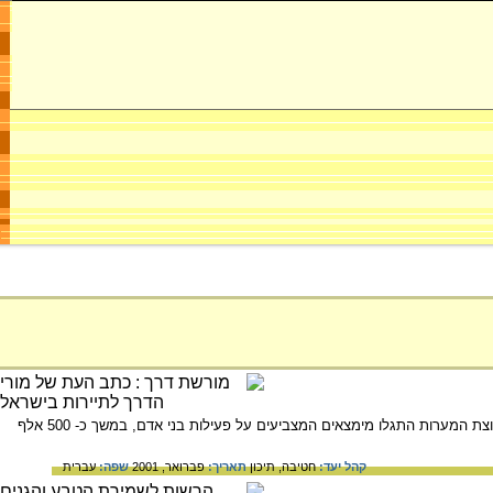
בשמורת הטבע נחל המערות, שבמערב הכרמל, מצויות מערות בהן התגלו שרידי תרבויות פרה-היסטוריות.בקבוצת המערות התגלו מימצאים המצביעים על פעילות בני אדם, במשך כ- 500 אלף
קהל יעד:
חטיבה,
תיכון
תאריך:
פברואר, 2001
שפה:
עברית