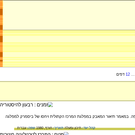
..
12
דפים
ת מקיפה. במאמר תיאור המאבק במפלגת המרכז הקתולית ויחסו של ביסמרק למפלגה
קהל יעד:
תיכון ומעלה
תאריך:
חורף, 1980
שפה:
עברית