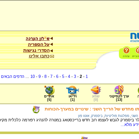
על הספריה
הסדרי נגישות
כתבו אלינו
1
-
2
-
3
-
4
-
5
-
6
-
7
-
8
-
9
-
10
...
הדפים הבאים
.
ערך לקסיקוני
שמע
וידיאו
אתרים
]
5
[
]
1
[
]
0
[
]
13
[
 השני
,
מפלגות פוליטיות
,
ביסמרק, אוטו פון
 פעל הקנצלר ביסמרק לגבש לעצמו רוב חדש ברייכסטאג במטרה להנהיג רפורמה כלכלי
דע מלא...