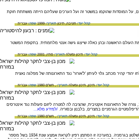
, על המוסדות שהוקמו במשטר זה ועל הערכים שעליהם הייתה מושתתת חוקת
קהל יעד:
חטיבה,
תיכון
תאריך:
1999
שפה:
עברית
מת העולם הראשונה ובהן כאלה שייצגו גישה אנטי מלחמתית. בתקופת המשטר
קהל יעד:
תיכון ומעלה
תאריך:
סתיו, 2001
שפה:
עברית
אר את תגובת הקהילה היהודית במצרים לעליית הנאצים לשלטון בגרמניה. כבר בפברואר 1933 שלחו יהודי קהיר מכתב גלוי לעיתון 'ל'אורור' נגד התארגנותה של מפלגה נאצית
קהל יעד:
תיכון,
תיכון ומעלה
תאריך:
, תש"ם 1980
שפה:
עברית
הזעם בקרב קהילות המזרח כלפי המשטר הנאצי בגלל צעדיו נגד יהודי גרמניה החל לקבל, מחודש אפריל 1933, צורה של התארגנות אקטיבית, שהציבה לה למטרה ליזום פעולות נגד אינטרסים
יפלומטיים הגרמניים במצרים, בלבנון ובסוריה.
/למידע מלא...
קהל יעד:
תיכון,
תיכון ומעלה
תאריך:
, תש"ם 1980
שפה:
עברית
המאמר מתאר את המערכה היהודית האנטי-גרמנית בקהילות היהודיות במזרח התיכון בעקבות עליית הנאצים לשלטון בגרמניה. במערכה זו הסתמן רפיון לקראת אמצע שנת 1934 בשל מספר