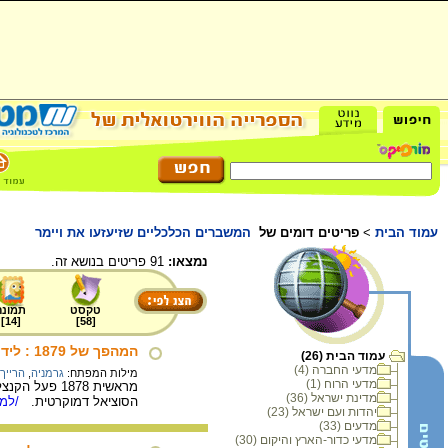
עמוד הבית
>
פריטים דומים של
המשברים הכלכליים שזיעזעו את ויימר
נמצאו:
91 פריטים בנושא זה.
טקסט
תמונה
]
14
[
]
58
[
המהפך של 1879 : לידתו מחדש של הרייך השני : שינויים במערך-הכוחות
עמוד הבית (26)
מדעי החברה (4)
מילות המפתח:
גרמניה
,
הרייך
מדעי הרוח (1)
מראשית 1878
מדינת ישראל (36)
הסוציאל דמוקרטית.
/למי
יהדות ועם ישראל (23)
מדעים (33)
מדעי כדור-הארץ והיקום (30)