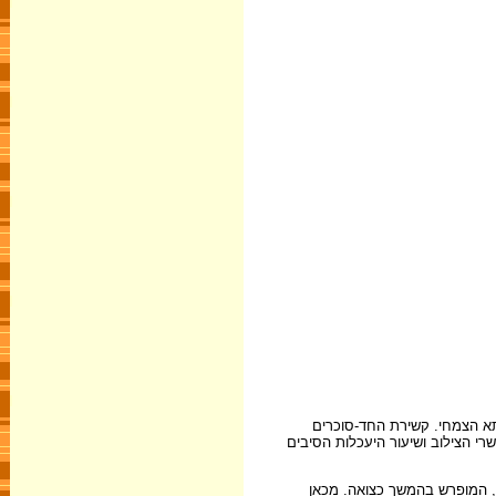
תא הצמחי. קשירת החד-סוכרים
י הצילוב ושיעור היעכלות הסיבים
ת של 10 מיליארד עד 100 מיליארד חיידקים במ"ל תוכן מעי, המופרש בהמשך כצואה. מכאן