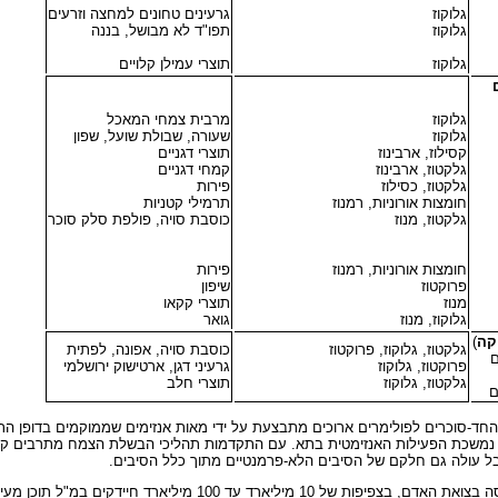
גלוקוז
גרעינים טחונים למחצה וזרעים
גלוקוז
תפו"ד לא מבושל, בננה
גלוקוז
תוצרי עמילן קלויים
גלוקוז
מרבית צמחי המאכל
גלוקוז
שעורה, שבולת שועל, שפון
קסילוז, ארבינוז
תוצרי דגניים
גלקטוז, ארבינוז
קמחי דגניים
גלקטוז, כסילוז
פירות
חומצות אורוניות, רמנוז
תרמילי קטניות
גלקטוז, מנוז
כוסבת סויה, פולפת סלק סוכר
חומצות אורוניות, רמנוז
פירות
פרוקטוז
שיפון
מנוז
תוצרי קקאו
גלוקוז, מנוז
גואר
יקה
)
גלקטוז, גלוקוז, פרוקטוז
כוסבת סויה, אפונה, לפתית
ם
פרוקטוז, גלוקוז
גרעיני דגן, ארטישוק ירושלמי
גלקטוז, גלוקוז
תוצרי חלב
ם
החד-סוכרים לפולימרים ארוכים מתבצעת על ידי מאות אנזימים שממוקמים בדופן ה
וד נמשכת הפעילות האנזימטית בתא. עם התקדמות תהליכי הבשלת הצמח מתרבים קשר
אבל עולה גם חלקם של הסיבים הלא-פרמנטיים מתוך כלל הסיבים.
המעי-הגס כולו מכיל בערך 1 ק"ג של חיידקים, המהווים את עיקר המאסה בצואת האדם, בצפיפו