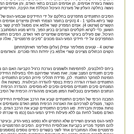
נעשות בעזרת אנזימים, הן אנזימים הנבנים בתאי האדם, והן אנזימים המ
נעשה בחלקה העליון של מערכת העיכול הכוללת את הקיבה, התריסריון 
הסיבים התזונתיים מתפרקים בחלקם על ידי החיידקים שבמעי-הגס של ה
קשר ביתא-גלוקני 1 - 4 (הקיים בחומר הצמחי תאית) ומ
הקשרים (שרטוט 4). אנזים המפרק קשר אלפא אינו מסוגל לפ
השעון; כדי לקרוא תקליטים הצרובים בכיוון הפוך, נדרש מנוע המסתובב נ
העיכול, שם פעילים בעיקר אנזימים שמייצרים תאי האדם, הסיבים התזונ
המתפרקים על ידי חיידקי המעי-הגס מכונים "סיבים פרמנטיים", ואלה ש
שרטוט 4 - קטעים מפולימר עמילן (עליון) ופולימר תאית(תחתון)
הקווים הכחולים מציינים קשרי אלפא בין יחידות החד-סוכרים. והאדומים 
ביחס לחלבונים, לפחמימות ולשומנים נערכת כרגיל הקביעה האם הם מת
סיבים תזונתיים המצב שונה; זאת מאחר שפירוקם תלוי בפעילות החיידקי
הזמינות למחקר התזונתי. לכן, מדידת תהליכי פירוק הסיבים התזונתיים 
התזונתיים הוגדרו הגדרה כימית בנוסף להגדרה הביולוגית. בשיטות אלו 
המונחים סיבים תזונתיים מסיסים וסיבים לא-מסיסים. ההגדרה הכימית ש
הנתונים המופיעים בטבלאות המזון מובאים מההגדרה הכימית של הסיבי
המבנה הכימי של הסיבים התזונתיים קובע את הרכב אוכלוסיית החיידקי
הקצר, מנצלים לצורכיהם את האנרגיה הכימית ממזון האדם ומעמיסים את
נוחות גופנית וחברתית. סוג הסיבים התזונתיים קובע את הרכב הגזים, כ
האדם מסוגל לחיות גם ללא פעילות חיידקי המעי-הגס (כמו מי שכרתו לו
למעי-הגס מגיעים השיירים שלא התפרקו ולא נספגו במעי-הדק, ובעיקר 