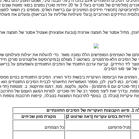
 הסיבים. הסיבים התזונתיים אינם בהכרח בעלי מבנה סיבי, ושמם הוענק להם בשל 
מרכיביהם. לפקטין (שרטוט 6) ולאוליגו-סוכרים אין מבנה סיבי. האוליגו-סוכרים (פולימרים של סוכרים בעלי 3 ע
פרוביוטיקה (תכשירי חיידקים המיטיבים עם בריאות האדם; מוספים בין השאר למוצרי
וסית החיידקים האירוביים (בעלי פעילויות שליליות על הבריאות) ומעלים את פעולת 
ליונה), מתיל אסטר של חומצה אורונית (טבעת אמצעית) ואצטיל אסטר של חומצה אור
לותם של האנזימים המופרשים הללו נמוכה מאוד. כדי להעלות את יעילות פעילותם של
לא-פרמנטיים. קשירת החיידק, ההכרחית לפעילותו, תלויה במבנה הכימי של הסיבים הלא-פרמנטיים. בשרטוט 
וצר ליד החיידק). קביעת ערכם התזונתי של הסיבים התזונתיים והשפעתם על בריא
ל שני סוגי הסיבים.
המהוים את הביומסה העיקרית ביבשות כדור הארץ. הסיבים התזונתיים בנויים ממספ
וכרים, כמו ליגנין. לכן, מספר האפשרויות התיאורטי לבניית הסיבים התזונתיים הוא
פות, ובדרך זאת ליצור מספר רב של חד-סוכרים. למרות המגוון העצום של התרכובות ה
החד-סוכרים ונגזרותיהם, ניתן לסווג את הסיבים התזונתיים למספר קבוצות עיקריות (טבלה 1). בנוסף לתרכובות המוצגות בטב
ת של הסיבים התזונתיים
יחידות בסים עקריות (ראה שרטוט 2)
מקורת מזון שכיחים
פניל-פרופיונט
כל הצמחים