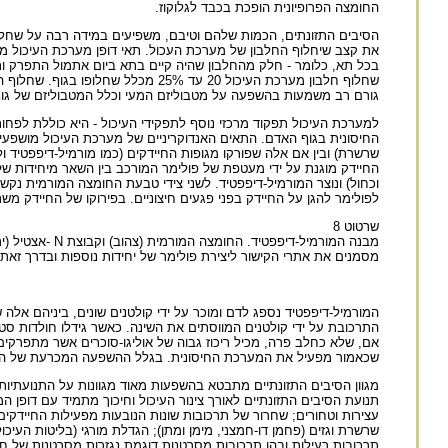
החומצה הפרופיונית הופכת בכבד לגלוקוז.
הסיבים התזונתים, הכמות שלהם וטיבם, משפיעים במידה רבה על שחלוף
בכל תא, כלומר - חלק מהחלבון שהיה קיים בתא ביום אתמול התפרק ות
שחלוף חלבון מערכת העיכול 20 עד 5%
גורם רב משמעות בהשפעה על מטבוליזם המעי וכלל המטבוליזם של גו
החיסונית בגוף האדם. התאים האנדוקריניים של מערכת העיכול מושפעי
שרשרת) ובין אם אלה שפורקו מגופות החיידקים (כמו מורמיל-דיפפטיד ול
וכחול) ונוצר המורמיל-דיפפטיד. לשני צידי טבעת החומצה המורמית נקש
לפולימר להגן על החיידק בפני פגעים חיצוניים. בפירוקו של החיידק מש
שרטוט 8
מסמנים את אתרי הקישור ליצירת פולימר של יחידות נוספות ובדרך זאת 
המורמיל-דיפפטיד נספג לדם ומוכר על ידי קולטנים שונים, ביניהם אל
שכאמור מפעיל את המערכת החיסונית. בגלל ההשפעה המכרעת של הסיבי
מגוון הסיבים התזונתיים מתבטא בהשפעות מאוד מגוונות על התנועתיות ו
תנועת הסיבים התזונתיים לאורך צינור העיכול וחיכוך מתמיד עם דופן
עצירות וטחורים; שחרור של תרכובות שונות הנובעות מפעילות החיידקים וס
שרשרת וגזים (פחמן דו-חמצני, מימן ומתן); הגדלת מורגי (בליטות העיכ
תרכובות רעילות ובהן תרכובות מסרטנות דוגמת נגזרות מסרטנות של ח