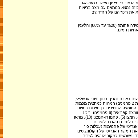
, ריכוז הנמוך פי מיליון מאשר במעי-הגס.
 פי 2 עד פי 350 ובד בבד עולה חלקם של החיידקים שריכוזם נמצא במתאם עם מצב בריאות
 את ריכוזיהם של החיידקים
מרבית הפקטין והעמילן העמיד עוברים התססה ופירוק במעי-הגס של האדם (%90 עד 100%). המיצלולוז מותסס בחלקו (%50 עד 80%). תאית מותססת במידה פחותה (%20 עד 80%) והליגנין
. הסיבים התזונתיים קובעים את ההרכב והפעילות של מעל ל-500 מיני חיידקים המשפיעים באורח נמרץ, בכוון חיובי או שלילי,
על כלל חילוף החומרים של גוף האדם. תוצרי הפירוק של הסיבים הפרמנטיים הם בעיקרם חומצות שומן קצרות שרשרת: חומצה אצטית (חומצת החומץ בעלת 2 פחמנים) המהווה כמחצית מכמות
 כרבע מכמות החומצות וכמוה החומצה הבוטירית. כן נוצרות כמויות
מועטות של חומצה לקטית (חומצת החלב) וחומצה סוקצינית וכתוצאה מהתססת החלבון על ידי החיידקים, גם כמויות זעירות של חומצה ולרית (5 פחמנים) וחומצה קפרואית (6 פחמנים). ריכוז
החומצות השומניות במעי-הגס עשוי להגיע עד 2% והן נספגות במהירות. בנוסף משתחררים גזים בכמות של 2 עד 3 ליטר ליום בהרכב הנפחי (%): חנקן (67), חמצן (5), פחמן דו-חמצני (10), מתאן
 הפרמנטיים לתזונת האדם. לסיבים
הלא-פרמנטיים אין כלל ערך אנרגטי תזונתי וביחד עם הסיבים הפרמנטיים ערכם האנרגטי של הסיבים התזונתיים נמוך, 1.5 עד 2 קק"ל לגרם, שעה שהערך האנרגטי של פחמימות נעכלות כ-4
 המזון. החומצה הבוטירית מהווה את המקור האנרגטי של הקולונוציטים
בד ומשמשת כמקור אנרגיה לשריר.