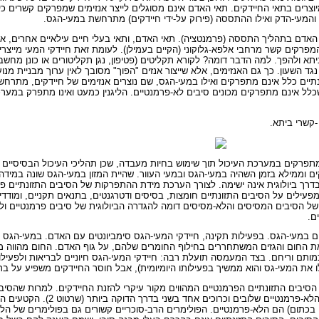
יוצרים בתאי החיידקים. תאי האדם אינם מסוגלים לייצר אנזימים שמפרקים קשרים כימ
והמעי-הדק ואילו ההתססה (פירוק על-ידי חיידקים) מתרחשת במעי-הגס.
אדם בתהליך התססה (פרמנטציה). תאי האדם, ותאי בעלי חיים עילאיים אחרים, אינ
ייצרים אנזימים המפרקים קשר מרחבי אלפא-גלוקוני (הקיים בעמילן). לעומת זאת חיידקי המעי מי
רק קשר ביתא ולהפך. למה הדבר דומה? לקורא תקליטים (פטיפון, נגן תקליטורים או כונן מח
גד השעון. כך גם האנזימים, אלא שייצור אנזים "הפוך" מסובך לאין ערוך מבניית מנ
תיים כלל אינם מתפרקים ואילו במעי-הגס, שם נוצרים אנזימים של חיידקים, מתרחש 
כלל אינם מתפרקים מכונים סיבים לא-פרמנטיים. הליגנין כמעט ואינו מתפרק במערכ
-קשרי ביתא.
פרקים במערכת העיכול תוך שימוש בחיות מעבדה, שכן תהליכי העיכול הבסיסיים ד
ם וממילא בזמן השהיה במעי-הגס ובמעי העוור. שהיית המזון במעי-הגס שונה במידה
בדרך ביולוגית אינה ישימה. לצורך הערכת מידת ההתפרקות של הסיבים התזונתיים פות
מפעילים על הסיבים התזונתיים חומצות, בסיסים ודטרגנטים, בתנאים תקניים, ומודד
ל הסיבים המסיסים והלא-מסיסים דומה להגדרה הביולוגית של סיבים פרמנטיים ולא-
ם.
ם במעי-הגס. בפעילות תקינה, חיידקי המעי-הגס סימביונטים עם האדם. במעי-הגס 
 החום והגזים המשתחררים בחילוף החומרים שלהם, על גוף האדם. החום מהווה מעמס
מותם וריחם. בצד המעמסה תועלת רבה: חיידקי המעי-הגס חיוניים לבריאות ולפעילות
 את המעי-גס והוא ממשיך בפעילותו היומיומית), אבל חוסר החיידקים משפיע על ברי
הסיבים התזונתיים הפרמנטיים המהווים מקור עיקרי להזנת החיידקים. למרות שהסי
להם תפקיד מכריע בקביעת אוכלוסיית החיידקים. הסיבי