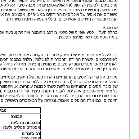
יציבות למבנה הצמחי ומקטין את האפשרות שחיידקים יתקפו ויפרקו את
פרביוטיקה (תכשירים מיוחדים, מופקים בין השאר מארטישוק) המוספים ל
משפרים את אופיה של אוכלוסיית החיידקים במעי-הגס, מקטינים את אוכל
הביפידובקטריה (חידקים אנאירוביים, בעלי השפעה חיובית מיוחדת).
שרטוט 6
בחלק העליון, קטע אופייני של פקטין מורכב מחומצה אורונית (טבעת ע
צומת הסתעפות של פולימר הפקטין.
כדי לעכל את מזונו, מפריש החיידק לסביבתו הקרובה אנזימי פירוק. יעי
לאתרים לא-פרמנטיים ומפרק סיבים פרמנטים (הפירוק מתגלה כחלל שנ
היחס בין סיבים פרמנטיים ללא-פרמנטיים והבנת המבנה הכימי המפורט ש
מקורם העיקרי של הסיבים התזונתיים הוא הדפנות של התאים הצמחיים, 
הפולימרים ארוכי השרשרת (רב-סוכרים) אבל כוללות גם תרכובות שאינן ס
כל אחד מחד-סוכרים אלה יכול לעבור התמרה כימית על ידי תרכובות נוס
תזונתיים, כמו אלה המופקים מאצות, ונגזרות של רב-סוכרים תעשייתיים.
טבלה 1. סיווג הקבוצות העקריו
קבוצה
תרכובות פנוליות
אסטרים פנוליים וליגנין
רב-סוכרים
עמילן עמיד