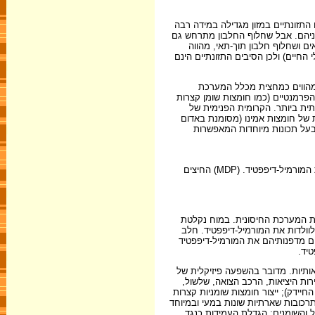
תזונתיים במזון מגדילה במידה רבה
סונתזים תאים חדשים על חלבוניהם. אבל שחלוף החלבון מתרחש גם
 ושחלוף חלבון תוך-תאי, מהווה
כל בעלי החיים) ולכן הסיבים התזונתיים הינם
ניים והורמונים, ואלה מהווים כמחצית מכלל המערכת
פרמנטיים (כמו חומצות שומן קצרות
תית ביותר. הקרומית הפנימית של
 מיחידות של מורמיל-דיפפטיד. לאמצע הטבעת של החומצה המורמית (שרטוט 8) נקשרת שרשרת של חומצות אמינו (מסומנת באדום
 בעל תכונות מיוחדות המאפשרות
מבנה המורמיל-דיפפטיד. החומצה המורמית (צהוב) וקבוצת N -אצטיל (ירוק). לחומצה המורמית קשורות שתי חומצות אמינו (ירוק וכחול) אשר ביחד יוצרים את המורמיל-דיפפטיד. (MDP) החיצים
את המערכת החיסונית. במוח נקלטת
בונים חיסוניים אלא לאחר שהזריקו לוולדות את המורמיל-דיפפטיד. חלב
מעי-הגס ומאפשרים את התרבות חיידקי ה-Bifidobacteria. חיידקים אלה משחררים מדפנותיהם את המורמיל-דיפפטיד
יד.
יאותיות. מדובר בהשפעה פיזיקלית של
ות היציאות, הרכב הצואה, שלשול,
חיידק); ייצור חומצות שומניות קצרות
תרכובות שארתיות שונות במעי ובמיוחד
 והשומנים; הגדלת העמידות כנגד