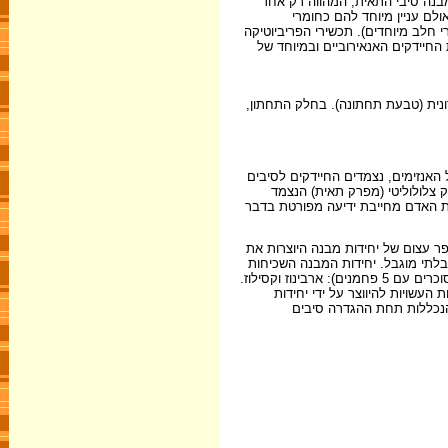
מבנה סיבי התאית, המהווה רק אחד
ד 20 יחידות סוכר) נפוצים בסוגי מזונות שונים אולם עניין מיוחד להם כחומרי
 חלב מיוחדים). תכשירי הפריביוטיקה
החיידקים האנאירוביים ובמיוחד של
ונית (טבעת תחתונה). בחלק התחתון,
 האנזימים, נצמדים החיידקים לסיבים
7 מצולם (במיקרוסקופ אלקטרונים סורק) חיידק צלולוליטי (מפרק תאית) הנצמד
ות האדם מחייבת ידיעה מפורטת בדבר
ר עצום של יחידות מבנה היוצרות את
 בלתי מוגבל. יחידות המבנה השכיחות
של סוכרי הסיבים התזונתיים נחלקות לשתי קבוצות עיקריות. א. הקסוזות (חד-סוכרים עם 6 פחמנים) - גלוקוז, גלקטוז, מנוז, רמנוז ופרוקטוז; ב. פנטוזות (חד-סוכרים עם 5 פחמנים): ארבינוז וקסילוז.
עשויות להיווצר על ידי יחידות
לה, קיימות תרכובות נוספות הנכללות תחת ההגדרה סיבים