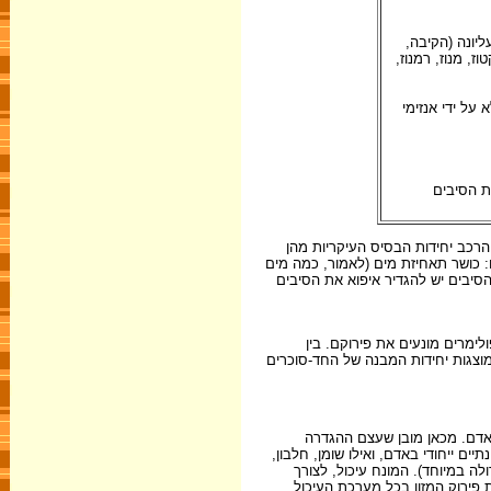
יונה (הקיבה,
, מנוז, רמנוז,
 על ידי אנזימי
ת הסיבים
וגים בהתאם למספר אבני בוחן: א. מידת מסיסותם באמצעים כימיים. ב. מידת היכולת לעבור התססה (פרמנטביליות) (שרטוט 2); ג. הרכב יחידות הבסיס העיקריות מהן
ו: כושר תאחיזת מים (לאמור, כמה מים
סיבים יש להגדיר איפוא את הסיבים
ימרים מונעים את פירוקם. בין
וצגות יחידות המבנה של החד-סוכרים
 האדם. מכאן מובן שעצם ההגדרה
ם ייחודי באדם, ואילו שומן, חלבון,
ה במיוחד). המונח עיכול, לצורך
ות פירוק המזון בכל מערכת העיכול