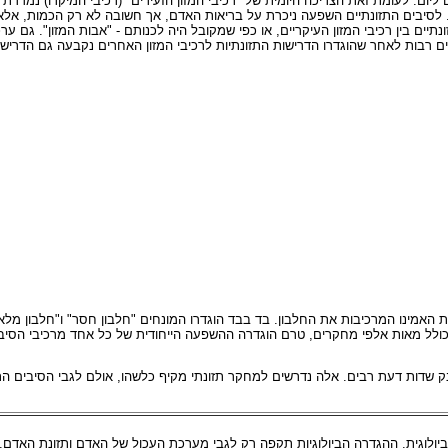
יום. לעומת זאת הצריכה היומית של "רכיבי המזון הזעירים" (רכיבי המיקרו) נמדדת
 של הסיבים התזונתיים לאדם היא בין 25 ל-35 גרם ליום. לסיבים התזונתיים השפעה ניכרת על בריאות האדם, אך חשובה ל
נתיים בין רכיבי המזון העיקריים, או כפי שמקובל היה לכנותם - "אבות המזון". גם ע
ים רבות לאחר שהוגדרו הדרישות התזונתיות לרכיבי המזון האחרים נקבעה גם הדרי
ת האמינו המרכיבות את החלבון. בד בבד הוגדרו המונחים "חלבון חסר" ו"חלבון מלא
ל מאות אלפי מחקרים, טרם הוגדרה ההשפעה הייחודית של כל אחד מרכיבי הסיבים 
בק שדות דעת רבים. אלה נדרשים למחקר תזונתי מקיף כלשהו, אולם לגבי הסיבים הת
ביולוגית. ההגדרה הביולוגיות תקפה רק לגבי מערכת העכול של האדם ותזונת האדם.