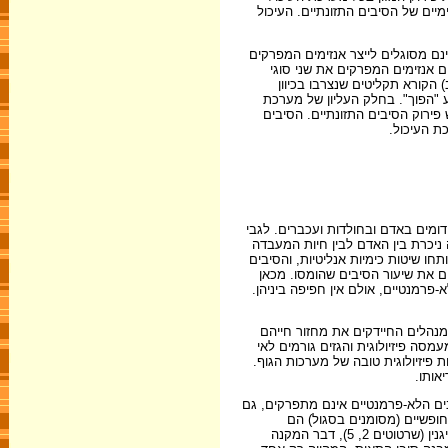
יים של הסיבים התזונתיים. העיכול
ם מסוגלים לייצר אנזימים המפרקים
יצרים אנזימים המפרקים את שני סוגי
שב) הקורא תקליטים שנצרבו בכיוון
וע "הפוך". בחלק העליון של מערכת
פירוק הסיבים התזונתיים. הסיבים
ת העיכול.
ומים באדם ובחולדות ועכברים. לגבי
 ניכרת בין האדם לבין חיות המעבדה
חו שיטות כימיות אנליטיות, והסיבים
ים את שיעור הסיבים שהומסו. מכאן
פרמנטיים, אולם אין חפיפה ביניהן.
מנהלים החיידקים את מחזור חייהם
ה פיזיולוגית והגזים גורמים לאי
 פיזיולוגית טובה של מערכות הגוף.
אותו.
בים הלא-פרמנטיים אינם מתפרקים, גם
ם הפרמנטיים והלא-פרמנטיים שלובים וכרוכים אחד בשני בדרך הדוקה ביותר (שרטוט 2). הקטעים החופשיים (מסומנים בסגול) הם
פרמנטיים ואלה המחוברים אחד לשני בקשרים כימיים נוספים (מסומנים בכתום) הם הלא-פרמנטיים. הפולימרים הרב-סוכריים קשורים גם בפולימרים של הליגנין (שרטוטים 2, 5), דבר המקנה