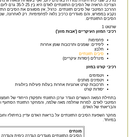
מרכיב שצריכתו היומית נמדדת בגרמים ליום, ואף בעשרות ומאות גרמים ל
הצריכה הראויה
ההרכב המיטבי של סיבים תזונתיים. כרגיל, אין מסווגים את הסיבים התזו
נקבע במפורש, והם מוגדרים כרכיב נלווה לפחמימיות. רק לאחרונה, שנ
הסיבים התזונתיים.
שרטוט 1
רכיבי המזון העיקריים ('אבות מזון')
פחמימות
ליפידים: שומנים ותרכובות שומן אחרות
חלבון
סיבים תזונתיים
מינרלים (יסודות עיקריים)
רכיבי קורט במזון
ויטמימים
ויטמינים מותנים
תרכובות קורט אורגניות אחרות בעלות פעילות ביולוגית
יסודות קורט
בתחילת המאה העשרים הוגדר ערכן התזונתי ותפקודן הייחודי של חומצו
המיטבי לאדם. למרות שחלפה מאה שלמה, והמחקר התזונתי הסתעף וכול
והבריאותי של האדם.
מחקר השפעת הסיבים התזונתיים על בריאות האדם עדיין בחיתוליו וחו
במיוחד.
‏‏מונחים
הסיבים התזונתיים מוגדרים הגדרה כימית והגדרה 