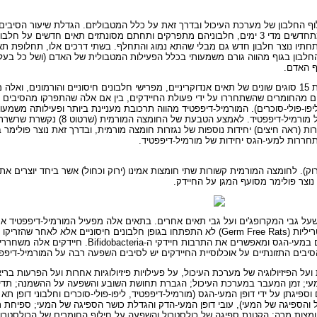
 החלבון של מערכת העיכול ובדרך זאת על כלל המטבוליזם. הגדלת שיעור הסיבים ה
את קצב שיחלוף החלבון של מערכת העכול. תאי דופן מערכת העיכול מתחדשים מדי 3 ימים, חלבוניהם מתפרקים ותחתם מ
חתיו נוצר חלבון חדש גם מבלי שהתא נמוג והתחלף. בשתי דרכים אלו, תחלופת תאים
2 מכלל שחלופו בגוף. שחלוף החלבון בגוף מהווה גורם משמעותי בכלל הפעילות המטבולית של האדם (ושל 
ף האדם.
למערכת העיכול תפקוד מרכזי נוסף לתפקידי העיכול - היא כוללת לפחות 15 סוגים שונים של תאים אנדוקריניים, מפרישי חלבונים חיסו
ם מהחומרים שהשתחררו על ידי פעולת החיידקים, בין אם אלה שהתפרקו מהסיבים ה
יפו-פולי-סוכרים). המורמיל-דיפפטיד מהווה תרכובת מעניינת ביותר ופעילותה משמעו
החיידק מוגנת על ידי מעטפת של פולימר המורכב בין השאר
רות (ראה חיצים) יחידות נוספות של נגזרות חומצה מורמית, ובדרך זאת נוצר פולימר
תחררות למעי-הגס יחידות של מורמיל-דיפפטיד.
נוצר פולימר מסועף המגן על החיידק.
ה שעל גבי המקרופג'ים ועל גבי תאים אחרים. בתאים אלה מפעיל המורמיל-דיפפטיד 
התרכובת על ידי קולטנים המווסתים את השינה. כאשר גידלו חולדות סטריליות (Germ Free Rats) לא התפתחו בגופן חל
אם, שלא כחלב פרה, מכיל ריכוז גבוה של אוליגו-סוכרים אשר מתפרקים ב
ם התזונתיים על אוכלוסיית החיידקים יש לסיבים השפעה רבה על המורמיל-דיפפט
על הפיזיולוגיה של מערכת העיכול, על פעילויות פיזיולוגיות אחרות ועל הפרעות בר
 המעי; זמן המעבר במערכת העיכול; הגברת תחושת השובע והשפעה על ההשמנה; תדיר
פיגתן על ידי דופן המעי-הגס (מורמיל-דיפפטיד, ליפו-פולי-סוכרים וחלבוני דופן תא ה
ול והספיגה של המעי), עובי דופן המעי-הדק והגדלת כושר הספיגה של המעי; ספיחת 
ומצות מרה; הקטנת ספיגה של כולסטרול והשפעה על חילוף החומרים של הכולסטרול