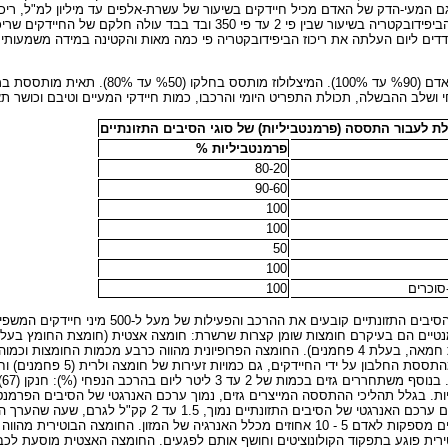
תר מכלל תאי גוף האדם. גם המעי-הדק של האדם מכיל חיידקים בשיעור של עשרת-אלפים עד מיליון למ"ל
מהילדות לגיל המבוגר קיימת ירידה בכמות החיידקים האנאירוביים ושל הביפידובקטריה בשיעור שבין
דים ליום העלתה את ריכוז הביפידובקטריה פי כמה מאות והקטינה במידה משמעותית
פרמנטביליות %
80-20
90-60
100
100
50
100
-סוכרים
100
שיעור הסיבים התזונתיים בצינור העיכול עולה ככל שמתקדמים לאורכו
החומצות, חומצה פרופיונית (בעלת 3 פחמנים) וחומצה בוטירית (חומצת חמאה, בעלת 4 פחמנים). החומצה הפרופיונית מהווה
וה בערך 4% ממשקל החומצות השומניות. בגלל תהליכי ההתססה המייצרים גזים, נמוך ערכם האנרגטי של הסיבים
קק"ל לגרם. החומצות קצרות השרשרת המתפרקות מהסיבים הפרמנטיים מספקות לאדם 5 - 10 אחוזים מכלל האנרגיה של
ירית פוגע בתפקוד הקולונוציטים וחושף אותם לפגעים. החומצה האצטית מוסעת לכ