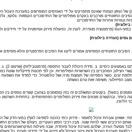
ין) של המזון הצמחי שאינם מתפרקים על ידי האנזימים המופרשים במערכת העכול העל
סיבים התזונתיים מורכבים בעקרם מפולימרים של החדסוכרים הקסוזות: גלוקוז, גלקטוז
רוניות ונגזרות אחרות של החדסוכרים.
יולוגית)
במעי-הגס (פרמנטציה מוגדרת, לענין זה, כפעולת פירוק אנזימטית על ידי חיידקים ולא
ם גסים (הגדרה ביולוגית)
 הסיבים התזונתיים המסיסים אמורים לייצג את הסיבים הפרמנטיים והלא-מסיסים א
הסיבים התזונתיים מסו
י הצילוב המחברים בין השרשרות הפולימריות. וכן לפי תכונות פיזיקליות שונות כמ
לופת יונים, כושר הספיחה של חומצות מרה ושל כולסטרול. כדי למדוד את השפעת ה
ב הפיזיולוגי; משימה זאת טרם נעשתה.
ומנים בסגול). בקטעים המשולבים זה בזה (מסומנים בצהוב) קשרים נוספים בין הפול
ועטה ביותר, ובהקשרם מונעים את פירוק הפולימרים הפחמימתיים. בתחתית השרטוט מ
 הליגנין.
מחי, ושאינן עוברות עיכול (לאמור - פירוק כימי כהכנה לספיגה לגוף) במעי-הדק של
הרכיבים עשוי להיות שונה. מבין רכיבי המזון העקריים, ניצולם של הסיבים התזונתיי
לבד ממעלי הגירה, שלהם מערכת עיכול מיוחדת, שבה פעילות המיקרואורגניזמים גדול
י בלוטות מערכת העיכול ודופן צינור העיכול ולא פירוק על ידי חיידקי מעיים. כל פעול