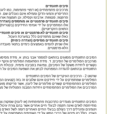
סיבים תזונתיים
מרכיבים פחמימתיים (או דמויי פחמימות, כמו ליגנ
התריסריון והמעי-הדק) וממילא אינם נעכלים שם. ה
פרוקטוז; פנטוזות: ארבינוז וקסילוז; וכן חומצות או
סיבים תזונתיים פרמנטיים או מותססים (הגדרה ב
אלו המתפרקים על ידי אנזימי החיידקים (בקטריות) 
התאים היוקריוטיים).
סיבים תזונתיים לא-פרמנטיים או סיבים תזונתיי
כאלו שאינם מתפרקים כלל במערכת העכול.
סיבים תזונתיים מסיסים (הגדרה כימית)
אלו שניתן להמיס באמצעים כימיים בתנאי מעבדה.
הלא-פרמנטיים.
מורכבים הפולימרים של הסיבים; ד. מידת הסתעפות הפולימרים והקף קשר
נקשרים ליחידת משקל של הסיבים), צמיגות בסביבה מימית, קיבולת תח
התזונתיים ובהתאם להגדרה המפורטת לבחון את השפעת הסיבים על המצ
שרטוט 2 - הרכיבים העיקריים של הסיבים התזונתיים
הפולימרים שמתפרקים על ידי חיידקים אינם שלובים זה בזה (קטעים המס
הפולימרים הפחמימתיים קשורים פולימרים של ליגנין, אשר פריקותו מ
המרכיבים את הפולימרים הפחמימתיים ויחידות המבנה הפנוליות של מבני
הסיבים התזונתיים מוגדרים כתרכובות פחמימתיות (או ליגנין) שמקורן צ
מתייחסת לאדם ואינה תקפה לבעלי חיים אחרים אשר בהם צורת עיכול אותם 
ויטמינים ומינרלים דרך ניצולם בבעלי החיים האחרים דומה לשל האדם (
העניין, כולל רק פירוק של רכיבי המזון על ידי האנזימים המופרשים על יד