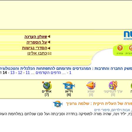
על הספריה
הסדרי נגישות
כתבו אלינו
שק החברה והתרבות : המהנדסים ותרומתם להתפתחות הכלכלית והטכנולוגית 
1
- ...
הדפים הקודמים
...
11
-
12
-
13
-
14
ד
ערך לקסיקוני
שמע
וידיאו
אתרים
]
7
[
]
6
[
]
0
[
]
0
[
ורה של העליה היקית : שלמה גרוניך
,
אבות וילדיהם
,
סיפורי חיים
יו, יליד וינה, שהיה מורה למוסיקה בחדרה וסביבתה ועל סבו שנלחם במלחמת העול