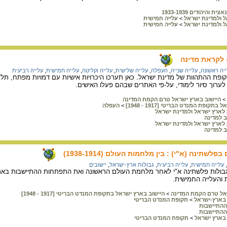
ת והיהודים 1933-1939
ל ולמדינת ישראל
>
עלייה חמישית
ל ולמדינת ישראל
>
עלייה חמישית
 לקראת מדינה
יה ראשונה
,
עלייה שנייה
,
העפלה
,
עלייה שלישית
,
עלייה וקליטה
,
עלייה חמישית
,
עלייה רביעית
ופת ההתהוות של מדינת ישראל. כאן תערכו היכרויות אישיות עם דמויות מפתח, תלמד
ו לערוך סיור לימודי, על-פי האתרים שבהם פעלו האישים.
>
היישוב בארץ ישראל טרם הקמת המדינה
קופת המנדט הבריטי [1917 - 1948]
>
העפלה
 לארץ ישראל ולמדינת ישראל
ב למדינה
 לארץ ישראל ולמדינת ישראל
ב למדינה
לשתינה (א"י) : בין מלחמות העולם (1938-1914)
,
עלייה חמישית
,
עלייה רביעית
,
גבולות ארץ-ישראל
,
יישובים
בולות פלשתינה א"י לאחר מלחמת העולם הראשונה ואת התפתחות ההתיישבות בארץ 
 והעלייה החמישית.
אל טרם הקמת המדינה
>
היישוב בארץ ישראל בתקופת המנדט הבריטי [1917 - 1948]
בארץ-ישראל
>
תקופת המנדט הבריטי
ההתיישבות
ההתיישבות
בארץ ישראל
>
תקופת המנדט הבריטי