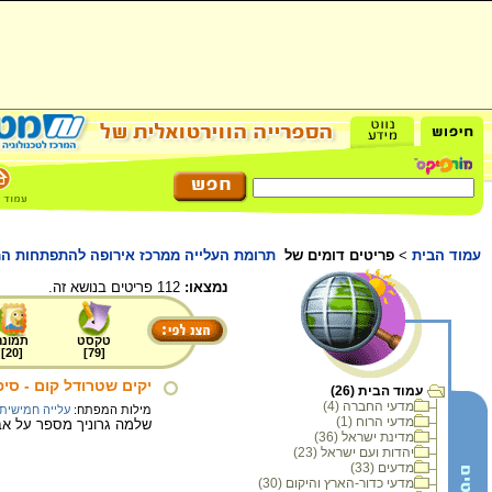
עמוד הבית
>
פריטים דומים של
תרומת העלייה ממרכז אירופה להתפתחות המ
נמצאו:
112 פריטים בנושא זה.
טקסט
תמונה
]
20
[
]
79
[
יקים שטרודל קום - סיפ
עמוד הבית (26)
מדעי החברה (4)
מילות המפתח:
עלייה חמישית
מדעי הרוח (1)
שלמה גרוניך מספר על אב
מדינת ישראל (36)
יהדות ועם ישראל (23)
מדעים (33)
מדעי כדור-הארץ והיקום (30)