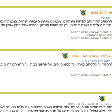
194
,
משחקים
תרומתם של היקים לפיתוח משחקים וצעצועים בגרמניה ובארץ ישראל. במצגת דוגמאו
שנות השלושים באדמות טבעון. בין הדוגמאות משחקי הרכבה שיצר היינץ שוורין וחיילי
ל ולמדינת ישראל
>
עלייה חמישית
ריה במבט רב-תחומי
ל ולמדינת ישראל
>
עלייה חמישית
,
ראשון לציון (יישוב עירוני)
ל ולמדינת ישראל
>
עלייה חמישית
ה
 עירוני)
,
יהודי גרמניה
,
עלייה חמישית
זיה עמוד האש מתאר את מצבם של יהודי גרמניה בשנות השלושים עם עליית הנאצים לש
יחים להגיע לארץ־ישראל מכפילים ואף משלשים בתוך 4 שנים את האוכלוסייה היהודית בארץ: מ־ 120,000 ל־ 400,000.