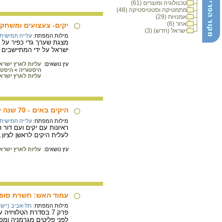
טכנולוגיה ומוצרים (61)
מתמטיקה וסטטיסטיקה (48)
אמנויות (29)
אחר (6)
יקים- צעצועים ומשחקים 8-1900
ישראל (חדש) (3)
מילות המפתח:
עלייה חמישית
מצגת שערך גדי כפיר על 
ישראל על ידי המתיישבים ב
עץ נושאים:
עליות לארץ ישרא
היסטוריה
>
היסטו
עליות לארץ ישרא
היקים באים - 70 שנה לעלית היקים לראשון לציון
מילות המפתח:
עלייה חמישית
לעלית היקים לראשן לציון.
עץ נושאים:
עליות לארץ ישרא
עמוד האש: חשרת סופ
מילות המפתח:
תל-אביב (יישוב
פרק 7 בסדרת הטלווי
לפני פליטים מגרמניה ומפולין, ואלה המצל