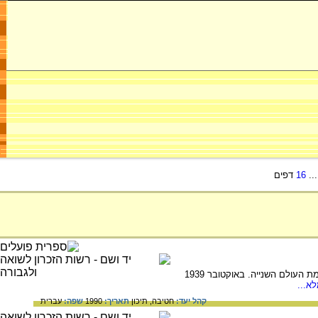
..
16
דפים
ליטא היא הדרומית בין שלוש המדינות הבלטיות, ממזרח לים הבלטי. על הקהילה היהודית בליטא בתקופת מלחמת העולם השנייה. באוקטובר 1939
א...
קהל יעד:
חטיבה,
תיכון
תאריך:
1990
שפה:
עברית