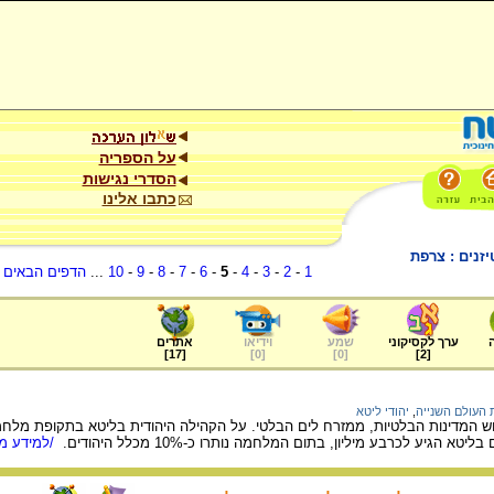
על הספריה
הסדרי נגישות
כתבו אלינו
זנים : צרפת
1
-
2
-
3
-
4
-
5
-
6
-
7
-
8
-
9
-
10
...
הדפים הבאים
.
ערך לקסיקוני
שמע
וידיאו
אתרים
]
17
[
]
0
[
]
0
[
]
2
[
העולם השנייה
,
יהודי ליטא
 הגיע לכרבע מיליון, בתום המלחמה נותרו כ-10% מכלל היהודים.
/למידע מל