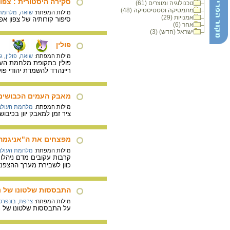
סקירה היסטורית : צפו
טכנולוגיה ומוצרים (61)
מתמטיקה וסטטיסטיקה (48)
מילות המפתח:
שואה
,
מלחמת 
אמנויות (29)
סיפור קורותיה של צפון אפ
אחר (6)
ישראל (חדש) (3)
פולין
מילות המפתח:
שואה
,
פולין
,
ג
פולין בתקופת מלחמת העול
ריינהרד להשמדת יהודי פו
מאבק העמים הכבושים, א
מילות המפתח:
מלחמת העולם 
ציר זמן למאבק יוון בכיבוש הגרמנ
מפצחים את ה"אניגמה
מילות המפתח:
מלחמת העולם 
קרבות עקובים מדם ניהלו 
כוון לשבירת מערך ההצפנ
התבססות שלטונו של נפ
מילות המפתח:
צרפת
,
בונפרטה
על התבססות שלטונו של נפו