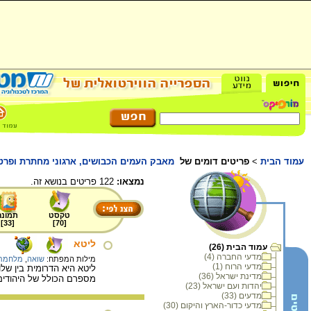
עמוד הבית
>
פריטים דומים של
מאבק העמים הכבושים, ארגוני מחתרת ופרטי
נמצאו:
122 פריטים בנושא זה.
טקסט
תמונה
]
33
[
]
70
[
ליטא
עמוד הבית (26)
מדעי החברה (4)
מילות המפתח:
שואה
,
מלחמת 
מדעי הרוח (1)
מדינת ישראל (36)
מספרם הכולל של היהודים בליטא
יהדות ועם ישראל (23)
מדעים (33)
מדעי כדור-הארץ והיקום (30)