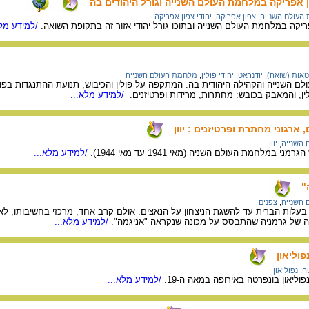
ן אפריקה במלחמת העולם השנייה וגורל היהודים בה
העולם השנייה
,
צפון אפריקה
,
יהודי צפון אפריקה
ריקה במלחמת העולם השנייה ובתוכו גורל יהודי אזור זה בתקופת השואה.
/למידע מלא
טאות (שואה)
,
יודנראט
,
יהודי פולין
,
מלחמת העולם השנייה
ם השנייה והקהילה היהודית בה. המתקפה על פולין והכיבוש, תנועת ההתנגדות בפול
לין, והמאבק בכובש: מחתרות, מרידות ופרטיזנים.
/למידע מלא...
רגוני מחתרת ופרטיזנים : יוון
השנייה
,
יוון
י במלחמת העולם השניה (מאי 1941 עד מאי 1944).
/למידע מלא...
"
השנייה
,
צפנים
בעלות הברית עד להשגת הניצחון על הנאצים. אולם קרב אחד, מרכזי בחשיבותו, לא נ
ה של גרמניה שהתבסס על מכונה שנקראה "אניגמה".
/למידע מלא...
וליאון
, נפוליאון
ליאון בונפרטה באירופה במאה ה-19.
/למידע מלא...