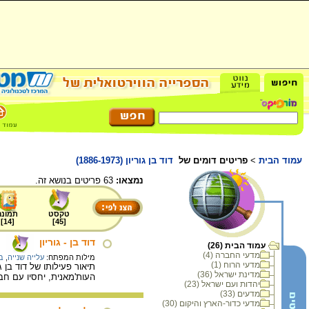
עמוד הבית
>
פריטים דומים של
דוד בן גוריון (1886-1973)
נמצאו:
63 פריטים בנושא זה.
טקסט
תמונה
]
14
[
]
45
[
דוד בן - גוריון
עמוד הבית (26)
מדעי החברה (4)
מילות המפתח:
עלייה שנייה
,
בן
מדעי הרוח (1)
מדינת ישראל (36)
העות'מאנית, יחסיו עם חב
יהדות ועם ישראל (23)
מדעים (33)
מדעי כדור-הארץ והיקום (30)