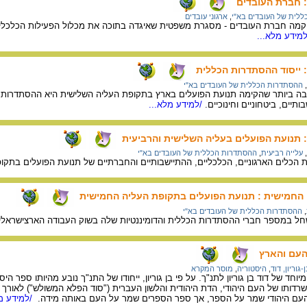
: חברת העובדים
לית של העובדים בא"י
,
ארגוני עובדים
קמה חברת העובדים - מסגרת משפטית שאיגדה בתוכה את מכלול הפעילות הכלכל
מידע מלא...
: ייסוד ההסתדרות הכללית
,
ההסתדרות הכללית של העובדים בא"י
 ביותר שהקימה תנועת הפועלים בארץ בתקופת העליה השלישית היא ההסתדרות 
תיים, ביטחוניים וחינוכיים.
/למידע מלא...
: תנועת הפועלים בעליה השלישית והרביעית
,
עלייה רביעית
,
ההסתדרות הכללית של העובדים בא"י
 הכלים הארגוניים, הכלכליים, ההתיישבותיים והחברתיים של תנועת הפועלים בתקו
 החמישית : תנועת הפועלים בתקופת העליה החמישית
,
ההסתדרות הכללית של העובדים בא"י
ל במספר חברי ההסתדרות הכללית והדומיננטיות שלה בשוק העבודה הארצישראלי
 העם והארץ
-גוריון, דוד
,
היסטוריה
,
מוסר המקרא
ד של דוד בן גוריון לתנ"ך. על פי בן גוריון, ייחודו של התנ"ך נובע מהיותו ספר הי
רדותו של העם היהודי, הדת היהודית והלשון העברית ("סוד הפלא המשולש") לאורך הד
ן, העם היהודי שמר על הספר, אך ספר הספרים שמר על העם באותה מידה.
/למידע מל