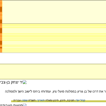
 מלחמת העולם הראשונה. המאמר סוקר את דרכו של בן גוריון במפלגת פועלי ציון, עמדותיו ביחס ל'ישוב הישן' ולממלכה
קהל יעד:
חטיבה,
תיכון,
תיכון ומעלה
תאריך:
תשנ"ח
שפה:
עברית