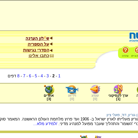
על הספריה
הסדרי נגישות
כתבו אלינו
1
-
2
-
3
-
4
-
5
-
6
-
7
-
8
דפים
ערך לקסיקוני
שמע
וידיאו
אתרים
]
3
[
]
0
[
]
0
[
]
1
[
-גוריון, דוד
,
פועלי ציון
תיאור פעילותו של דוד בן גוריון מעלייתו לארץ ישראל ב- 1906 ועד פרוץ
רי 'השומר' והתהליך שעבר מפועל למנהיג מדיני.
/למידע מלא...