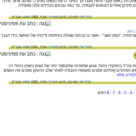
ממצאי המחקרים האחרונים מורים שנשים משתכרות באופן עקבי פחות מגברים. הפער לרעת הנשים מגיע ל- 30-40 אחוז. מירה
 מיניים אחרים הנוגעים לעבודה. עד כמה נובעים הבדלים אלה מאפליה
קהל יעד:
חטיבה,
תיכון
תאריך:
חורף, 1989
שפה:
עברית
ן השני
רפתיה, "המין השני" - אשר בו נבחנה שאלת נחיתותה ודיכויה של האישה בידי הגבר
קהל יעד:
חטיבה,
תיכון
תאריך:
חורף, 1991
שפה:
עברית
צה"ל בתפקידי ניהול, וטוען שלמרות שלמספר יותר של נשים כישרון ניהולי רב
ון הפרטיים (אליהם מפנים מקומות העבודה לאחר שלב הראיון) מפנים את הנשים
מידע מלא...
קהל יעד:
חטיבה,
תיכון
תאריך:
סתיו, 1991
שפה:
עברית
-
4
-
5
-
6
-
7
-
8
דפים