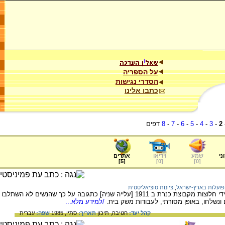
על הספריה
הסדרי נגישות
כתבו אלינו
2
-
3
-
4
-
5
-
6
-
7
-
8
דפים
ני
שמע
וידיאו
אתרים
]
5
[
]
0
[
]
0
[
פועלות בארץ-ישראל
,
ציונות סוציאליסטית
על תנועת הפועלות בארץ-ישראל, שקמה על ידי חלוצות מקבוצת כנרת ב 1911 [עלייה שניה] כתגובה על כך שהנשים לא השתלבו
ונשלחו, באופן מסורתי, לעבודות משק בית.
/למידע מלא...
קהל יעד:
חטיבה,
תיכון
תאריך:
סתיו, 1985
שפה:
עברית