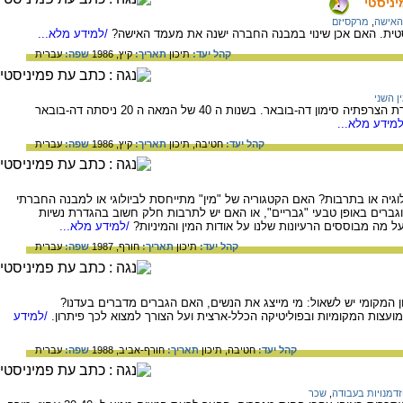
ניסטי
האישה
,
מרקסיזם
ת. האם אכן שינוי במבנה החברה ישנה את מעמד האישה?
/למידע מלא...
קהל יעד:
תיכון
תאריך:
קיץ, 1986
שפה:
עברית
ן השני
על ספרה "המין השני" של הפילוסופית והסופרת הצרפתיה סימון דה-בובאר. בשנות ה 40 של המאה ה 20 ניסתה דה-בובאר
מידע מלא...
קהל יעד:
חטיבה,
תיכון
תאריך:
קיץ, 1986
שפה:
עברית
גיה או בתרבות? האם הקטגוריה של "מין" מתייחסת לביולוגי או למבנה החברתי
וגברים באופן טבעי "גבריים", או האם יש לתרבות חלק חשוב בהגדרת נשיות
על מה מבוססים הרעיונות שלנו על אודות המין והמיניות?
/למידע מלא...
קהל יעד:
תיכון
תאריך:
חורף, 1987
שפה:
עברית
 המקומי יש לשאול: מי מייצג את הנשים, האם הגברים מדברים בעדנו?
עצות המקומיות ובפוליטיקה הכלל-ארצית ועל הצורך למצוא לכך פיתרון.
/למידע
קהל יעד:
חטיבה,
תיכון
תאריך:
חורף-אביב, 1988
שפה:
עברית
הזדמנויות בעבודה
,
שכר