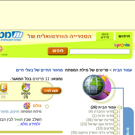
עמוד הבית
>
פריטים של מילת המפתח
מחזור החיים של בעלי חיים
נמצאו:
11 פריטים
בכל המאגר.
טקסט
תמונה
]
0
[
]
3
[
גולם
עמוד הבית (26)
מדעי החברה (4)
מילות המפתח:
חרקים
,
מחזור 
מדעי הרוח (1)
השלב שבין ה
לבין הבו
זחל
מדינת ישראל (36)
/למידע מלא...
יהדות ועם ישראל (23)
מדעים (33)
מדעי כדור-הארץ והיקום (30)