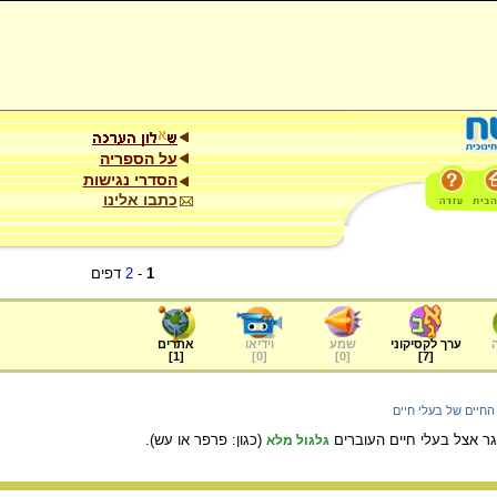
על הספריה
הסדרי נגישות
כתבו אלינו
1
-
2
דפים
ערך לקסיקוני
שמע
וידיאו
אתרים
]
1
[
]
0
[
]
0
[
]
7
[
החיים של בעלי חיים
גר אצל בעלי חיים העוברים
(כגון: פרפר או עש).
גלגול מלא