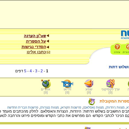
על הספריה
הסדרי נגישות
כתבו אלינו
ושלוש דתות
1
-
2
-
3
-
4
-
5
דפים
ערך לקסיקוני
שמע
וידיאו
אתרים
]
0
[
]
0
[
]
0
[
]
0
[
ספרות המקובלת
א
,
מצוות (יהדות)
,
מצוות (אסלאם)
,
פרשנות הקוראן
,
מצוות (נצרות)
,
פרשנות הברית החדשה
ים החשובים בשלוש הדתות: היהדות, הנצרות והאסלאם. לחלק מהכתבים מעמד סמ
 הניכר לכתבי הקודש- הם מפרשים את כתבי הקודש ומוסיפים פירוט והרחבה לנא