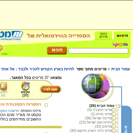
עמוד הבית
>
פריטים מתוך ספר
לחיות בארץ הקודש להכיר ולכבד : אל אחד 
נמצאו:
37 פריטים
בכל המאגר.
טקסט
תמונה
]
0
[
]
37
[
הספרות הסמכותית וה
עמוד הבית (26)
מדעי החברה (4)
מילות המפתח:
פרשנות המקר
מדעי הרוח (1)
טקסט זה מגדיר מהם הכתב
מדינת ישראל (36)
החשובים מתייחסים בחלקם
יהדות ועם ישראל (23)
מדעים (33)
מדעי כדור-הארץ והיקום (30)