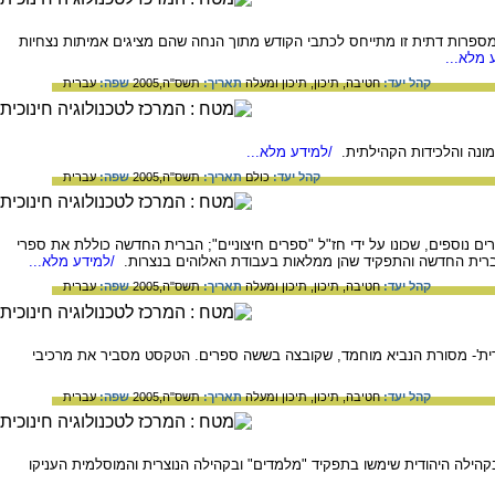
ספרות דתית זו מתייחס לכתבי הקודש מתוך הנחה שהם מציגים אמיתות נצחיות
 מלא...
קהל יעד:
חטיבה,
תיכון,
תיכון ומעלה
תאריך:
תשס"ה,2005
שפה:
עברית
ונה והלכידות הקהילתית.
/למידע מלא...
קהל יעד:
כולם
תאריך:
תשס"ה,2005
שפה:
עברית
נוספים, שכונו על ידי חז"ל "ספרים חיצוניים"; הברית החדשה כוללת את ספרי
 לברית החדשה והתפקיד שהן ממלאות בעבודת האלוהים בנצרות.
/למידע מלא...
קהל יעד:
חטיבה,
תיכון,
תיכון ומעלה
תאריך:
תשס"ה,2005
שפה:
עברית
דית'- מסורת הנביא מוחמד, שקובצה בששה ספרים. הטקסט מסביר את מרכיבי
קהל יעד:
חטיבה,
תיכון,
תיכון ומעלה
תאריך:
תשס"ה,2005
שפה:
עברית
ילה היהודית שימשו בתפקיד "מלמדים" ובקהילה הנוצרית והמוסלמית העניקו