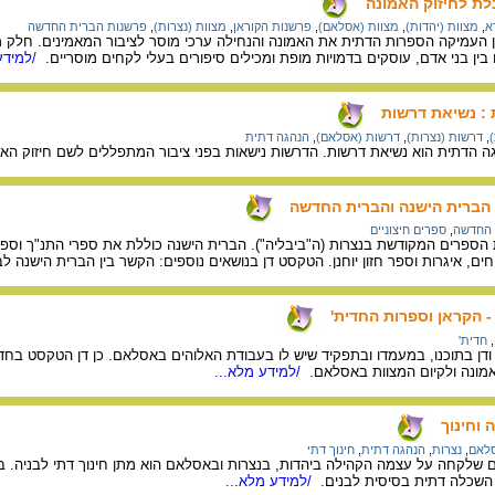
ת לחיזוק האמונה
א
,
מצוות (יהדות)
,
מצוות (אסלאם)
,
פרשנות הקוראן
,
מצוות (נצרות)
,
פרשנות הברית החדשה
העמיקה הספרות הדתית את האמונה והנחילה ערכי מוסר לציבור המאמינים. חלק מ
בין בני אדם, עוסקים בדמויות מופת ומכילים סיפורים בעלי לקחים מוסריים.
/למידע
 : נשיאת דרשות
,
דרשות (נצרות)
,
דרשות (אסלאם)
,
הנהגה דתית
 הדתית הוא נשיאת דרשות. הדרשות נישאות בפני ציבור המתפללים לשם חיזוק האמ
 הברית הישנה והברית החדשה
 החדשה
,
ספרים חיצוניים
רים המקודשת בנצרות (ה"ביבליה"). הברית הישנה כוללת את ספרי התנ"ך וספרים 
ם, איגרות וספר חזון יוחנן. הטקסט דן בנושאים נוספים: הקשר בין הברית הישנה
 הקראן וספרות החדית'
,
חדית'
ן בתוכנו, במעמדו ובתפקיד שיש לו בעבודת האלוהים באסלאם. כן דן הטקסט בח
אמונה ולקיום המצוות באסלאם.
/למידע מלא...
 וחינוך
לאם
,
נצרות
,
הנהגה דתית
,
חינוך דתי
שלקחה על עצמה הקהילה ביהדות, בנצרות ובאסלאם הוא מתן חינוך דתי לבניה. בקה
 השכלה דתית בסיסית לבנים.
/למידע מלא...