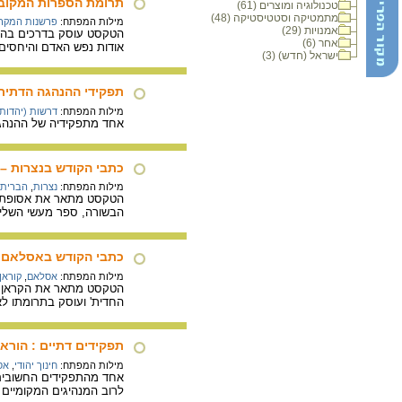
תרומת הספרות המקובל
טכנולוגיה ומוצרים (61)
מתמטיקה וסטטיסטיקה (48)
מילות המפתח:
פרשנות המקר
אמנויות (29)
הטקסט עוסק בדרכים בהן 
אחר (6)
אודות נפש האדם והיחסים 
ישראל (חדש) (3)
תפקידי ההנהגה הדתית
מילות המפתח:
דרשות (יהדות)
אחד מתפקידיה של ההנהגה
כתבי הקודש בנצרות –
מילות המפתח:
נצרות
,
הברית
הטקסט מתאר את אסופת הספ
הבשורה, ספר מעשי השליחי
כתבי הקודש באסלאם -
מילות המפתח:
אסלאם
,
קוראן
הטקסט מתאר את הקראן וד
החדית' ועוסק בתרומתו ל
תפקידים דתיים : הוראה
מילות המפתח:
חינוך יהודי
,
אס
אחד מהתפקידים החשובים 
לרוב המנהיגים המקומיים