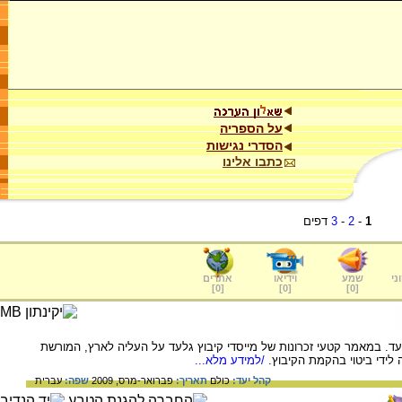
על הספריה
הסדרי נגישות
כתבו אלינו
1
-
2
-
3
דפים
ני
שמע
וידיאו
אתרים
]
0
[
]
0
[
]
0
[
. במאמר קטעי זכרונות של מייסדי קיבוץ גלעד על העליה לארץ, המורשת
ידי ביטוי בהקמת הקיבוץ.
/למידע מלא...
קהל יעד:
כולם
תאריך:
פברואר-מרס, 2009
שפה:
עברית