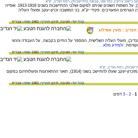
קב (יישוב עירוני)
,
כפר שוני
,
קבוצה (התיישבות)
,
רמת הנדיב
,
יק"א
ההתיישבות החקלאית בשוני (אזור רמת הנדיב); על השמות השונים שניתנו למקום ושלבי ההתיישבות בשנים 1913-1918. אופייה
גורמים המעורבים: פקידי יק"א, בני המושבה זכרון-יעקב ופועלי העליה
קהל יעד:
חטיבה,
תיכון
תאריך:
1982
שפה:
עברית
נדיב : מעין אפילוג
נדיב), מעולי העליה השלישית, המספר על החיים בקבוצה, על העבודה וההווי
קודמת.
/למידע מלא...
קהל יעד:
חטיבה,
תיכון
תאריך:
1982
שפה:
עברית
יישבות)
,
רמת הנדיב
,
יק"א
התיישבות "קבוצת הגדעונים" -קבוצת צעירים מזכרון-יעקב שעלו להתיישב בשוני (1914); תאור ההתארגנות ופעולותיהם במקום
קהל יעד:
חטיבה,
תיכון
תאריך:
1982
שפה:
עברית
1
-
2
-
3
דפים