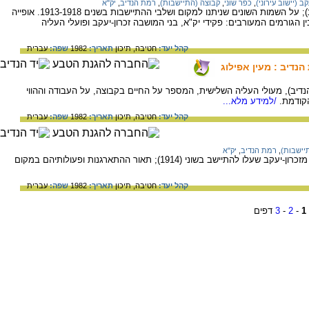
קב (יישוב עירוני)
,
כפר שוני
,
קבוצה (התיישבות)
,
רמת הנדיב
,
יק"א
ההתיישבות החקלאית בשוני (אזור רמת הנדיב); על השמות השונים שניתנו למקום ושלבי ההתיישבות בשנים 1913-1918. אופייה
גורמים המעורבים: פקידי יק"א, בני המושבה זכרון-יעקב ופועלי העליה
קהל יעד:
חטיבה,
תיכון
תאריך:
1982
שפה:
עברית
נדיב : מעין אפילוג
נדיב), מעולי העליה השלישית, המספר על החיים בקבוצה, על העבודה וההווי
קודמת.
/למידע מלא...
קהל יעד:
חטיבה,
תיכון
תאריך:
1982
שפה:
עברית
יישבות)
,
רמת הנדיב
,
יק"א
התיישבות "קבוצת הגדעונים" -קבוצת צעירים מזכרון-יעקב שעלו להתיישב בשוני (1914); תאור ההתארגנות ופעולותיהם במקום
קהל יעד:
חטיבה,
תיכון
תאריך:
1982
שפה:
עברית
1
-
2
-
3
דפים