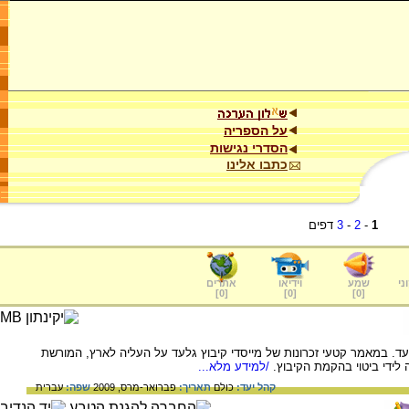
על הספריה
הסדרי נגישות
כתבו אלינו
1
-
2
-
3
דפים
ני
שמע
וידיאו
אתרים
]
0
[
]
0
[
]
0
[
. במאמר קטעי זכרונות של מייסדי קיבוץ גלעד על העליה לארץ, המורשת
ידי ביטוי בהקמת הקיבוץ.
/למידע מלא...
קהל יעד:
כולם
תאריך:
פברואר-מרס, 2009
שפה:
עברית